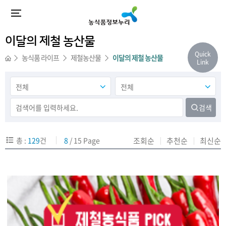
이달의 제철 농산물
Quick
농식품 라이프
제철농산물
이달의 제철 농산물
Link
검색
총 :
129
건
8
/ 15 Page
조회순
추천순
최신순