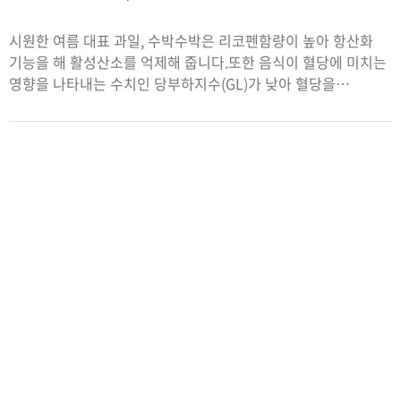
일
시원한 여름 대표 과일, 수박수박은 리코펜함량이 높아 항산화
기능을 해 활성산소를 억제해 줍니다.또한 음식이 혈당에 미치는
영향을 나타내는 수치인 당부하지수(GL)가 낮아 혈당을
낮춰줍니다. 수박은 표면의 검은색 줄이 진하고, 꼭지를 눌렀을
때 단단한 것, 두드렸을 때 ‘통통’ 소리가 나면서 진동이 느껴지는
것이