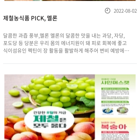
등
2022-08-02
제철농식품 PICK, 멜론
록
일
달콤한 과즙 풍부,멜론 멜론의 달콤한 맛을 내는 과당, 자당,
포도당 등 당분은 우리 몸의 에너지원이 돼 피로 회복에 좋고
식이섬유인 펙틴이 장 활동을 활발하게 해주어 변비 예방에
좋습니다.또한 GABA(r-아미노부티르산)이라는 성분이 혈압
안정에 도움을 줍니다. 멜론은 표면의 거미줄 모양이 촘촘한 것을
고르고