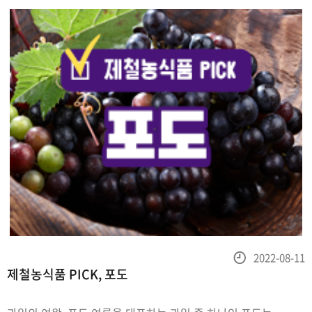
좋습니다.생
등
2022-08-11
제철농식품 PICK, 포도
록
일