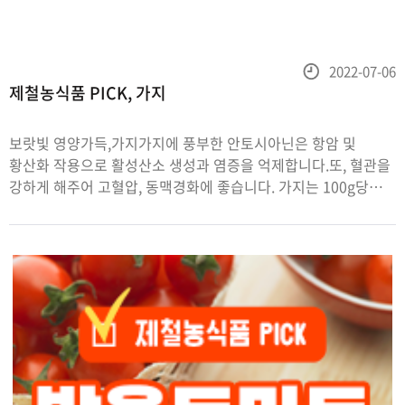
등
2022-07-06
제철농식품 PICK, 가지
록
일
보랏빛 영양가득,가지가지에 풍부한 안토시아닌은 항암 및
황산화 작용으로 활성산소 생성과 염증을 억제합니다.또, 혈관을
강하게 해주어 고혈압, 동맥경화에 좋습니다. 가지는 100g당
19kcal로 열량이 낮아 다이어트 식품으로도 제격인데요.특히
기름을 잘 흡수하므로 기름에 볶거나 튀길 경우,불포화지방산과
비타민E가 더