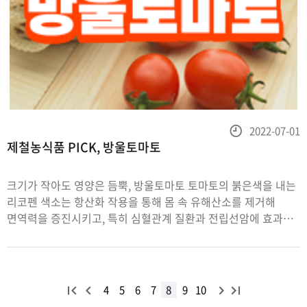
등
2022-07-01
제철농식품 PICK, 방울토마토
록
일
크기가 작아도 영양은 듬뿍, 방울토마토 토마토의 붉은색을 내는
리코펜 색소는 항산화 작용을 통해 몸 속 유해산소를 제거해
면역력을 증진시키고, 특히 심혈관계 질환과 전립선암에 효과가
있습니다. 방울토마토는 크기는 작아도 철분, 칼슘, 아연 등
비타민과 미네랄 함유량이 일반 토마토보다 많은데요. 100g당
칼로
처
이
다
끝
4
5
6
7
8
9
10
목
음
전
음