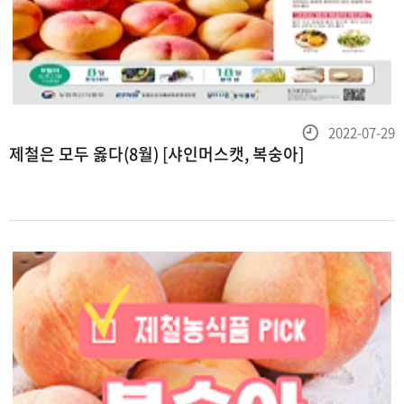
등
2022-07-29
제철은 모두 옳다(8월) [샤인머스캣, 복숭아]
록
일