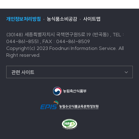
목
목
목
록
록
록
록
개인정보처리방침
농식품소비공감
사이트맵
으
으
로
로
(30148) 세종특별자치시 국책연구원5로 19 (반곡동) , TEL :
이
이
044-861-8551 , FAX : 044-861-8509
동
동
Copyright(c) 2023 Foodnuri Information Service. All
Right reserved.
관련 사이트