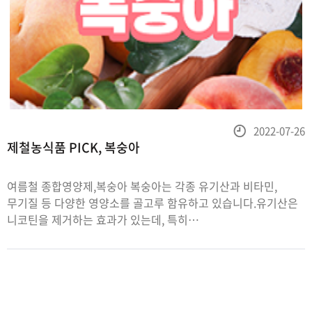
등
2022-07-26
제철농식품 PICK, 복숭아
록
일
여름철 종합영양제,복숭아 복숭아는 각종 유기산과 비타민,
무기질 등 다양한 영양소를 골고루 함유하고 있습니다.유기산은
니코틴을 제거하는 효과가 있는데, 특히
아스파르트산은만성피로 회복과 간 해독 등에 도움을 줍니다.
복숭아는 비타민A와 C, 식이섬유인 펙틴이 풍부해 변비 예방과
피부 미용에도 좋습니다. 과육이 노