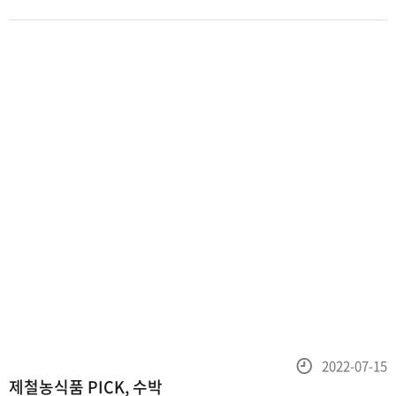
부기 제거에 도움을 주고,메이신이라는 성분이 피부 보습과
항산화에 효과가 있습니다. 씨눈은 필수지방산인 리놀레산이
풍부해 콜레스
등
2022-07-15
제철농식품 PICK, 수박
록