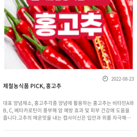
등
2022-08-23
제철농식품 PICK, 홍고추
록
일
대표 양념채소, 홍고추각종 양념에 활용하는 홍고추는 비타민A와
B, C, 베타카로틴이 풍부해 암 예방 효과 및 피부 건강에 도움을
줍니다.고추의 매운맛을 내는 캡사이신은 입안과 위를 자극해
식욕을 증진시켜 혈액순환을 개선하고,우리 몸은 이 매운맛을
통증으로 인식해 ‘엔도르핀’ 호르몬을 분비시켜 스트레스 해소에