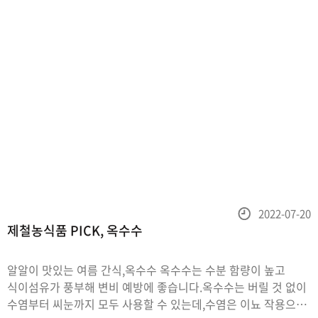
등
2022-07-20
제철농식품 PICK, 옥수수
록
일
알알이 맛있는 여름 간식,옥수수 옥수수는 수분 함량이 높고
식이섬유가 풍부해 변비 예방에 좋습니다.옥수수는 버릴 것 없이
수염부터 씨눈까지 모두 사용할 수 있는데,수염은 이뇨 작용으로