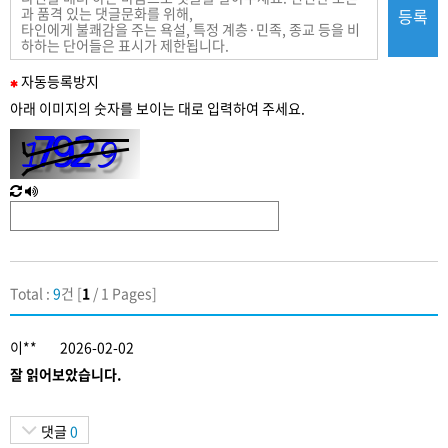
등록
필
자동
등록
방지
수
아래 이미지의 숫자를 보이는 대로 입력하여 주세요.
입
력
새
한
로
글
고
음
침
성
Total :
9
건 [
1
/ 1 Pages]
이**
2026-02-02
잘 읽어보았습니다.
댓글
0