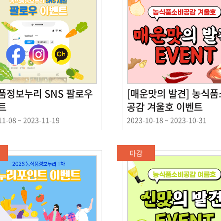
품정보누리 SNS 팔로우
[매운맛의 발견] 농식
트
공감 겨울호 이벤트
이
11-08 ~ 2023-11-19
2023-10-18 ~ 2023-10-31
벤
트
기
마감
간