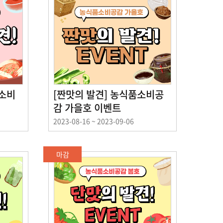
품소비
[짠맛의 발견] 농식품소비공
감 가을호 이벤트
이
2023-08-16 ~ 2023-09-06
벤
트
기
마감
간