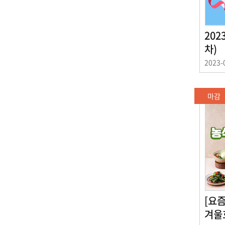
202
차)
이
2023-
벤
트
기
마감
간
[요
겨울