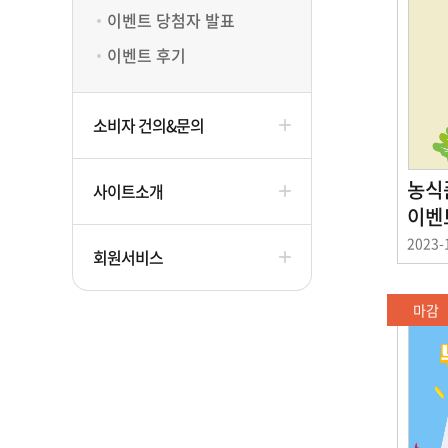
이벤트 당첨자 발표
이벤트 후기
소비자 건의&문의
농식
사이트소개
이벤
이
2023-
회원서비스
벤
트
기
마감
간