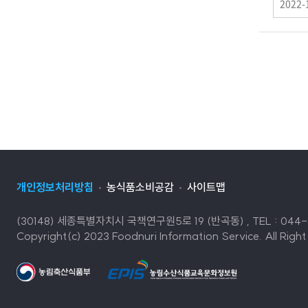
이
2022-
벤
트
기
간
개인정보처리방침
농식품소비공감
사이트맵
(30148) 세종특별자치시 국책연구원5로 19 (반곡동) , TEL : 044-86
Copyright(c) 2023 Foodnuri Information Service. All Right