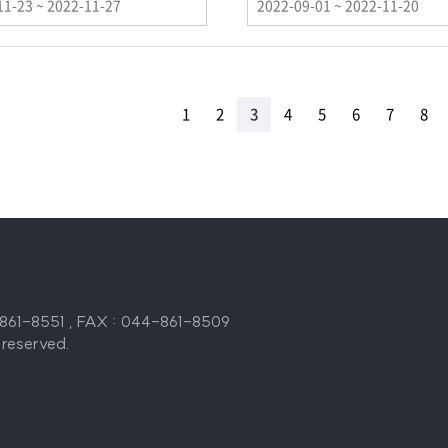
이
11-23 ~ 2022-11-27
2022-09-01 ~ 2022-11-20
벤
트
기
간
1
2
3
4
5
6
7
8
1-8551 , FAX : 044-861-8509
 reserved.