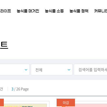
 라이프
농식품 매거진
농식품 소통
농식품 정책
커뮤니
트
건
3
/ 26 Page
마감