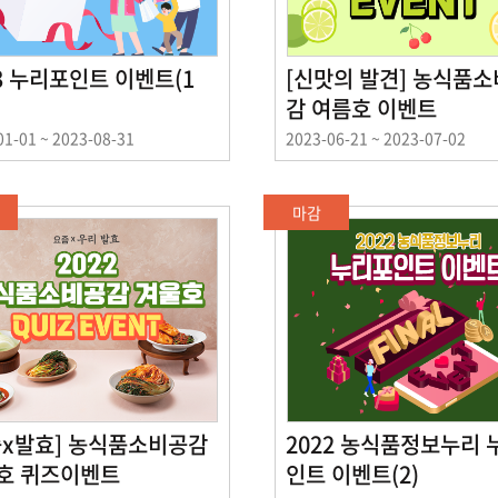
3 누리포인트 이벤트(1
[신맛의 발견] 농식품
감 여름호 이벤트
이
01-01 ~ 2023-08-31
2023-06-21 ~ 2023-07-02
벤
트
기
마감
간
즘x발효] 농식품소비공감
2022 농식품정보누리 
호 퀴즈이벤트
인트 이벤트(2)