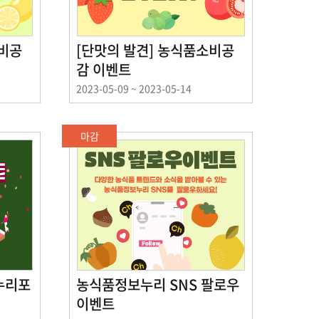
소비공
[단맛의 발견] 농식품소비공
감 이벤트
이
2023-05-09 ~ 2023-05-14
벤
트
기
마감
간
누리포
농식품정보누리 SNS 팔로우
이벤트