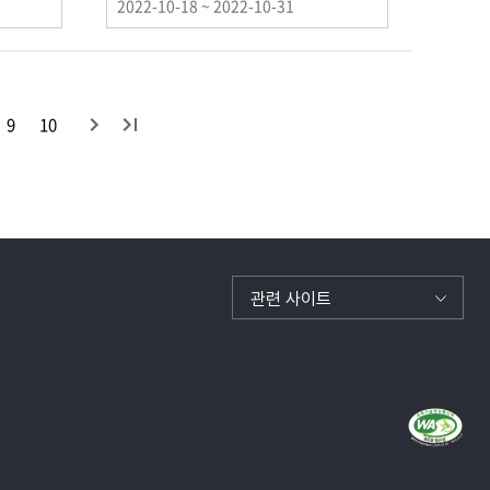
이
2022-10-18 ~ 2022-10-31
벤
트
기
간
다
끝
9
10
목
음
목
록
록
관련 사이트