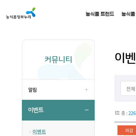
농식품 트렌드
농식품
이벤
커뮤니티
알림
이벤트
총 :
226
마감
이벤트