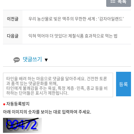
목록
이전글
우리 농산물로 빚은 맥주의 무한한 세계 : ‘감자아일랜드’
다음글
익혀 먹어야 더 맛있다! 제철식품 효과적으로 먹는 법
댓글쓰기
등록
필
자동
등록
방지
수
아래 이미지의 숫자를 보이는 대로 입력하여 주세요.
입
력