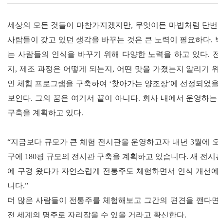
세상의 모든 것들이 마찬가지겠지만
,
무엇이든 마법처럼 단번
사람들이 갖고 있던 생각을 바꾸는 것은 큰 노력이 필요하다
.
는 사람들의 인식을 바꾸기 위해 다양한 노력을 하고 있다
.
지
,
제조 과정은 어떻게 되는지
,
어떤 맛을 가졌는지 알리기 
인 체험 프로그램을 구축하여
‘
찾아가는 양조장
’
에 선정되었을
보인다
.
그의 꿈은 여기서 끝이 아니다
.
회사 내에서 운영하는
구축을 계획하고 있다
.
“
지금보다 규모가 큰 체험 전시관을 운영하고자 내년
3
월에 
구에
180
평 규모의 전시관 구축을 계획하고 있습니다
.
새 전시
에 구경 왔다가 자연스럽게 전통주도 체험하면서 인식 개선에
니다
.”
더 많은 사람들이 전통주를 체험해보고 그간의 편견을 깬다
전 세계의 명주로 자리잡을 수 있을 거라고 확신한다
.