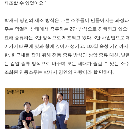
제조할 수 있었어요
.”
박재서 명인의 제조 방식은 다른 소주들이 만들어지는 과정과
주는 막걸리 상태에서 증류하는
2
단 방식으로 진행되고 있으
효해 증류하는
3
단 방식으로 제조되고 있다
. 3
단 사입법으로 
어가기 때문에 맛과 향에 깊이가 생기고
, 100
일 숙성 기간까지
한
,
화근내를 잡기 위해 전통 증류 방식인 상압 증류 대신
,
낮은
는 감압 증류 방식으로 바꾸며 모든 세대가 즐길 수 있는 
조화된 안동소주는 박재서 명인의 자랑이라 할 만하다
.