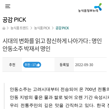
공감 PICK
농식품 트렌드
농식품 PICK
공감 PICK
시대의 변화를 읽고 참신하게 나아가다 : 명인
안동소주 박재서 명인
추천
등록일
2022-09-30
추
추천 : 17
천
내용
안동소주는 고려시대부터 전승되어 온
700
년 전통
안동 지방의 좋은 물과 쌀로 빚어 오랜 기간 숙성
우리 전통주만의 깊은 맛을 간직하고 있다
.
한국 