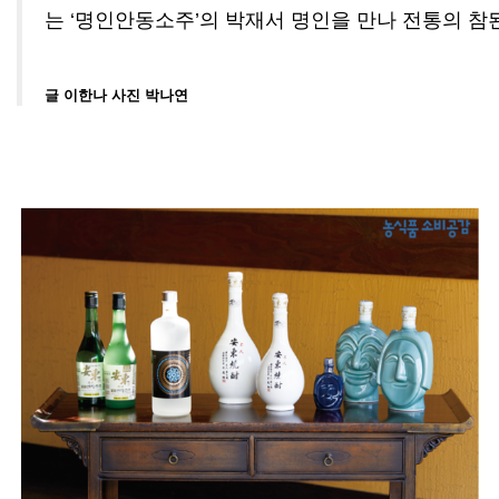
는
‘
명인안동소주
’
의 박재서 명인을 만나 전통의 
글 이한나 사진 박나연