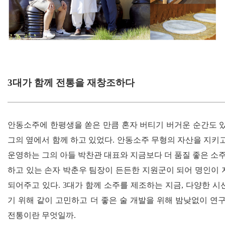
3대가 함께 전통을 재창조하다
안동소주에 한평생을 쏟은 만큼 혼자 버티기 버거운 순간도 
그의 옆에서 함께 하고 있었다
.
안동소주 무형의 자산을 지키고
운영하는 그의 아들 박찬관 대표와 지금보다 더 품질 좋은 소주
하고 있는 손자 박춘우 팀장이 든든한 지원군이 되어 명인이
되어주고 있다
. 3
대가 함께 소주를 제조하는 지금
,
다양한 시
기 위해 같이 고민하고 더 좋은 술 개발을 위해 밤낮없이 연
전통이란 무엇일까
.