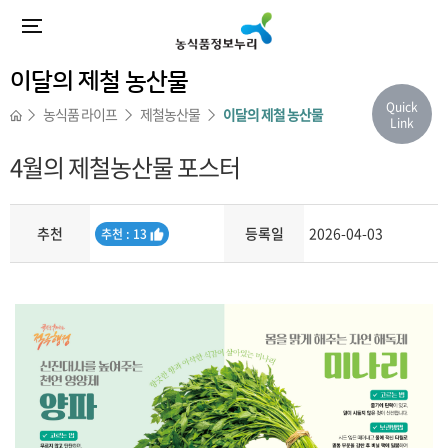
이달의 제철 농산물
Quick
농식품 라이프
제철농산물
이달의 제철 농산물
Link
4월의 제철농산물 포스터
추천
등록일
2026-04-03
추
추천 : 13
천
내용