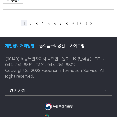
댓글
0
다
끝
1
2
3
4
5
6
7
8
9
10
목
음
목
록
록
개인정보처리방침
농식품소비공감
사이트맵
(30148) 세종특별자치시 국책연구원5로 19 (반곡동) , TEL :
044-861-8551 , FAX : 044-861-8509
Copyright(c) 2023 Foodnuri Information Service. All
Right reserved.
관련 사이트