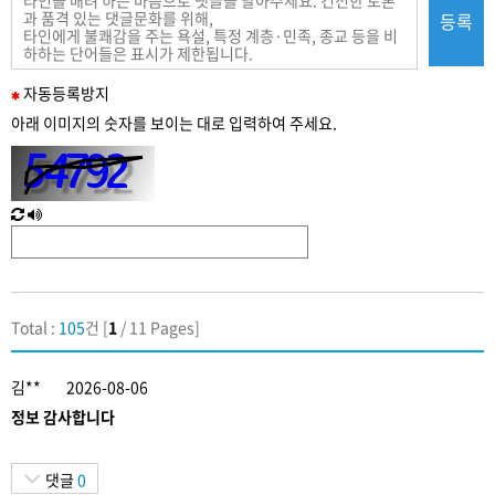
등록
필
자동
등록
방지
수
아래 이미지의 숫자를 보이는 대로 입력하여 주세요.
입
력
새
한
로
글
고
음
침
성
Total :
105
건 [
1
/ 11 Pages]
김**
2026-08-06
정보 감사합니다
댓글
0