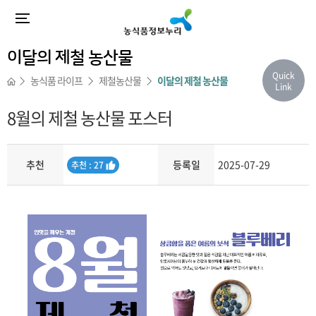
이달의 제철 농산물
Quick
농식품 라이프
제철농산물
이달의 제철 농산물
Link
8월의 제철 농산물 포스터
추천
등록일
2025-07-29
추
추천 : 27
천
내용