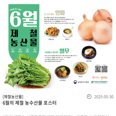
요리에 활용할 수 있다
등
[제철농산물]
2025-05-30
6월의 제철 농수산물 포스터
록
일