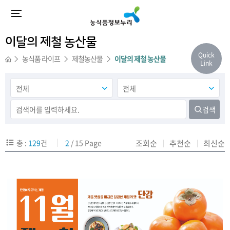
이달의 제철 농산물
Quick
농식품 라이프
제철농산물
이달의 제철 농산물
Link
검색
총 :
129
건
2
/ 15 Page
조회순
추천순
최신순