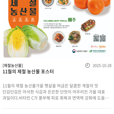
등
[제철농산물]
2025-10-28
11월의 제철 농산물 포스터
록
일
11월의 제철 농산물가을 햇살을 머금은 달콤한 계절의 맛
단감단감은 아삭한 식감과 은은한 단맛이 어우러진 가을 대표
과일이다.비타민 C가 풍부해 피로 회복과 면역력 강화에 도움을
준다.껍찔째 먹어도 좋고, 샐러드나 디저트에도 잘 어울린다.
겨울을 준비하는 따뜻한 식탁의 중심 배추배추는 11월 김장철을