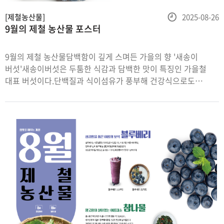
등
[제철농산물]
2025-08-26
9월의 제철 농산물 포스터
록
일
9월의 제철 농산물담백함이 깊게 스며든 가을의 향 '새송이
버섯'새송이버섯은 두툼한 식감과 담백한 맛이 특징인 가을철
대표 버섯이다.단백질과 식이섬유가 풍부해 건강식으로도
인기가 높다.구이, 볶음, 전골 등 어떤 조리법에도 잘 어울린다.
달콤함이 가득한 가을의 보석 '포도'포도는 달콤한