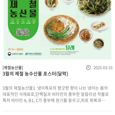
등
[제철농산물]
2025-03-19
3월의 제철 농수산물 포스터(달력)
록
일
3월의 제철농산물1. 냉이특유의 향긋한 향이 나는 냉이는 봄의
대표적인 식재료로,단백질과 비타민의 풍부한 알칼리성 작물로
특히 비타민 A, B1, C가 풍부해 원기를 돋우고,피로 회복과
춘곤증에 좋다.2. 달래달래는 독특한 맛과 향을 가지고 있는
채소로,다량의 칼슘을 함유한 알칼리성 식품이다.다양한