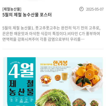
등
[제철농산물]
2025-05-07
5월의 제철 농수산물 포스터
록
일
5월의 제철 농산물1. 풋고추풋고추는 완전히 익기 전의 고추로,
은은한 매운맛과 아삭한 식감이 특징이다.비타민 C가 풍부하여
면역력을 강화시켜주어 각종 감염으로부터 우리를
보호해주고피로회복에도 도움이 된다. 항산화 성분이 있어, 노화
방지에도 기여하며,식이섬유가 많아 소화기능을 돕고 변비
예방에도 효과적이다.2. 참외&a