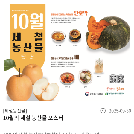
상징하는 대표적인 채소
등
[제철농산물]
2025-09-30
10월의 제철 농산물 포스터
록
일