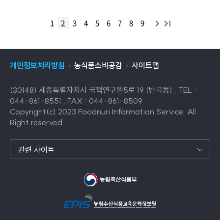
비타민과 무기질을 함유
다
끝
1
2
3
4
5
6
7
8
9
목
음
목
록
록
으
개인정보처리방침
농식품소비공감
사이트맵
으
로
로
이
(30148) 세종특별자치시 국책연구원5로 19 (반곡동) , TEL :
이
동
044-861-8551 , FAX : 044-861-8509
동
Copyright(c) 2023 Foodnuri Information Service. All
Right reserved.
관련 사이트