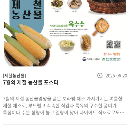
등
[제철농산물]
2025-06-20
7월의 제철 농산물 포스터
록
일
7월의 제철 농산물영양을 품은 보라빛 채소 가지가지는 여름철
제철 채소로, 부드럽고 촉촉한 식감과 특유의 구수한 풍미가
특징이다.수분 함량이 높고 열량이 낮아 다이어트 식재료로도
적합하며,폴리페놀 등의 항산화 성분이 풍부해 노화 방지와
면역력 증진에 도움을 준다.구이, 볶음, 조림, 튀김 등 다양한