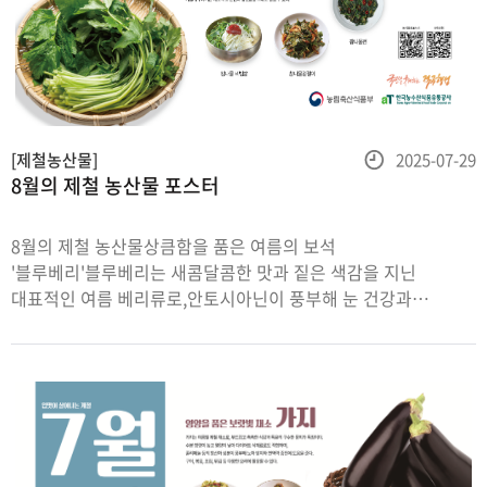
등
[제철농산물]
2025-07-29
8월의 제철 농산물 포스터
록
일
8월의 제철 농산물상큼함을 품은 여름의 보석
'블루베리'블루베리는 새콤달콤한 맛과 짙은 색감을 지닌
대표적인 여름 베리류로,안토시아닌이 풍부해 눈 건강과
항상화에 도움을 준다.생으로 먹어도 맛있고, 요거트나 디저트에
곁들이면 풍미가 살아난다.향긋함이 살아있는 여름채소
'참나물'참나물은