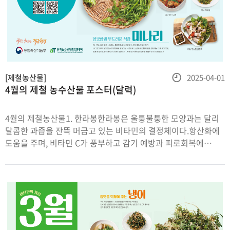
등
[제철농산물]
2025-04-01
4월의 제철 농수산물 포스터(달력)
록
일
4월의 제철농산물1. 한라봉한라봉은 울퉁불퉁한 모양과는 달리
달콤한 과즙을 잔뜩 머금고 있는 비타민의 결정체이다.항산화에
도움을 주며, 비타민 C가 풍부하고 감기 예방과 피로회복에
뛰어나며,감귤보다 비타민 C나 당도가 월등히 높아 신진대사를
활발하게 해준다.특히 카로티노이드가 함유되어 노화 예방
효과가 있다.2. 미나리미