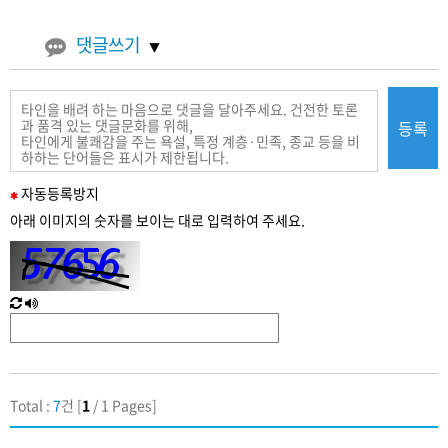
댓글쓰기
등록
필
자동
등록
방지
수
아래 이미지의 숫자를 보이는 대로 입력하여 주세요.
입
력
새
한
로
글
고
음
침
성
Total :
7
건 [
1
/ 1 Pages]