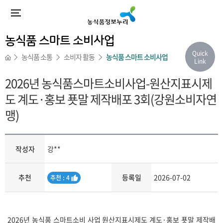
농식품 스마트 소비사업
Quick
농식품 소통
소비자 활동
농식품 스마트 소비사업
Link
2026년 농식품스마트소비사업-원산지표시제
도 계도·홍보 푯말 제작배포 3회(강원소비자연
맹)
작성자
강**
추천
등록일
2026-07-02
추
추천 : 4
천
내용
2026년 농식품 스마트소비 사업 원산지표시제도 계도·홍보 푯말 제작배