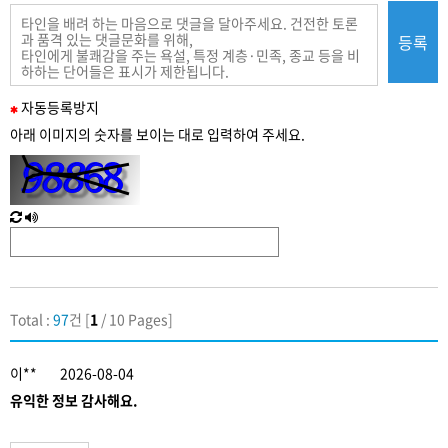
등록
필
자동
등록
방지
수
아래 이미지의 숫자를 보이는 대로 입력하여 주세요.
입
력
새
한
로
글
고
음
침
성
Total :
97
건 [
1
/ 10 Pages]
이**
2026-08-04
유익한 정보 감사해요.