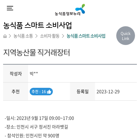
농식품 스마트 소비사업
Quick
농식품 소통
소비자 활동
농식품 스마트 소비사업
Link
지역농산물 직거래장터
작성자
박**
추천
등록일
2023-12-29
추
추천 : 16
천
내용
-일시: 2023년 9월 17일 09:00~17:00
-장소: 인천시 서구 정서진 아라뱃길
- 참석인원: 인천시민 약 900명