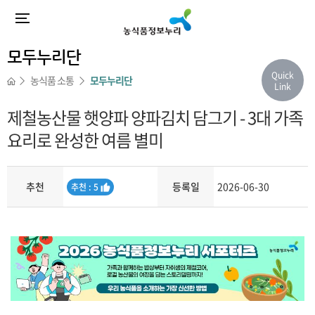
모두누리단
Quick
농식품 소통
모두누리단
Link
제철농산물 햇양파 양파김치 담그기 - 3대 가족
요리로 완성한 여름 별미
추천
등록일
2026-06-30
추
추천 : 5
천
내용