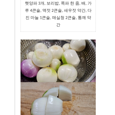
햇양파 3개, 보리밥, 쪽파 한 줌, 배, 가
루 4큰술, 액젓 2큰술, 새우젓 약간, 다
진 마늘 1큰술, 매실청 2큰술, 통깨 약
간