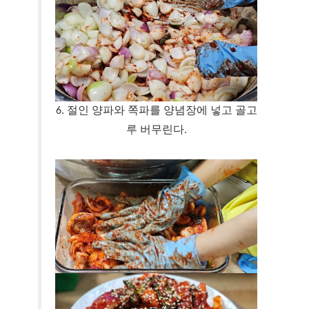
6. 절인 양파와 쪽파를 양념장에 넣고 골고
루 버무린다.