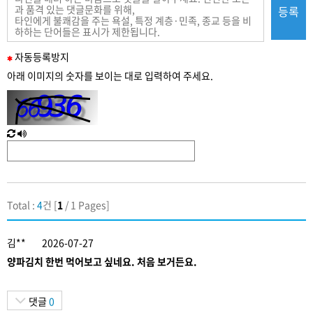
등록
필
자동
등록
방지
수
아래 이미지의 숫자를 보이는 대로 입력하여 주세요.
입
력
새
한
로
글
고
음
침
성
Total :
4
건 [
1
/ 1 Pages]
김**
2026-07-27
양파김치 한번 먹어보고 싶네요. 처음 보거든요.
댓글
0