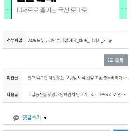
첨부파일
2026 모두누리단 썸네일 제작_0619_페이지_3.jpg
목록
이전글
알고 먹으면 더 맛있는 보랏빛 보석 밀양 초동 블루베리가 식탁에 오기까지
다음글
제철농산물 햇양파 양파김치 담그기 - 3대 가족요리로 완성한 여름 별미
댓글쓰기