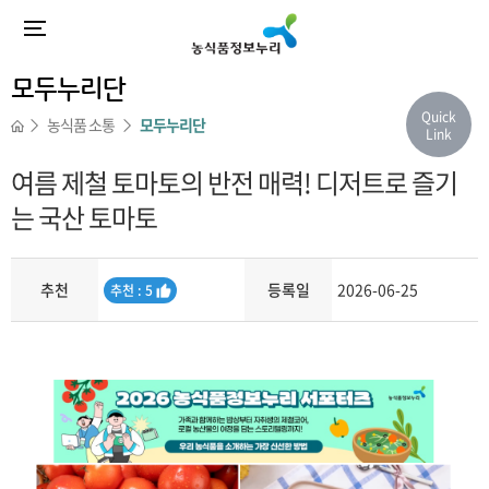
모두누리단
Quick
농식품 소통
모두누리단
Link
여름 제철 토마토의 반전 매력! 디저트로 즐기
는 국산 토마토
추천
등록일
2026-06-25
추
추천 : 5
천
내용