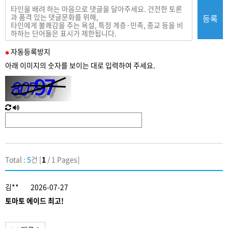
등록
필
자동
등록
방지
수
아래 이미지의 숫자를 보이는 대로 입력하여 주세요.
입
력
새
한
로
글
고
음
침
성
Total :
5
건 [
1
/ 1 Pages]
김**
2026-07-27
토마토 에이드 최고!