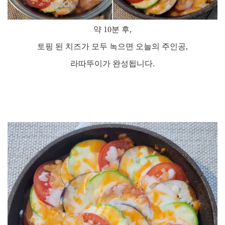
약
10
분 후
,
토핑 된 치즈가 모두 녹으면 오늘의 주인공
,
라따뚜이가 완성됩니다
.