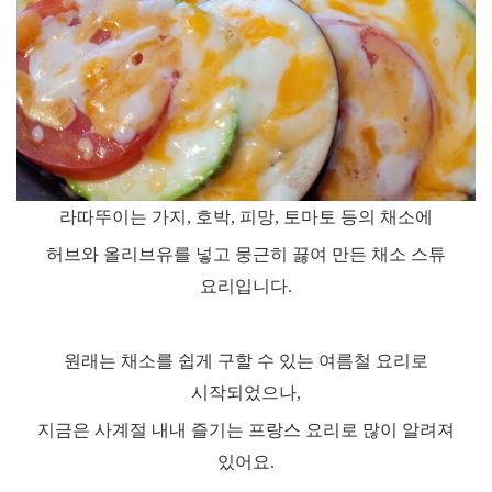
라따뚜이는 가지
,
호박
,
피망
,
토마토 등의 채소에
허브와 올리브유를 넣고 뭉근히 끓여 만든 채소 스튜
요리입니다
.
원래는 채소를 쉽게 구할 수 있는 여름철 요리로
시작되었으나
,
지금은 사계절 내내 즐기는 프랑스 요리로 많이 알려져
있어요
.