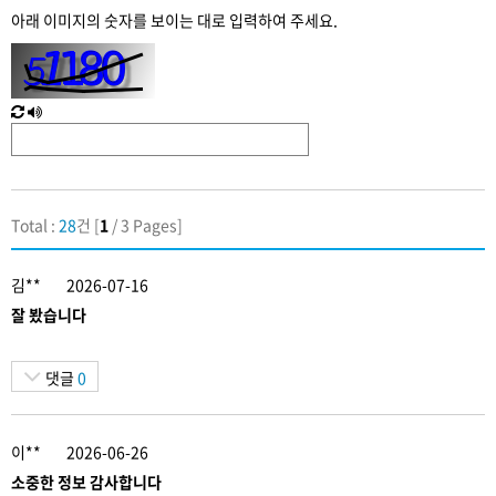
수
아래 이미지의 숫자를 보이는 대로 입력하여 주세요.
입
력
새
한
로
글
고
음
침
성
Total :
28
건 [
1
/ 3 Pages]
김**
2026-07-16
잘 봤습니다
댓글
0
이**
2026-06-26
소중한 정보 감사합니다