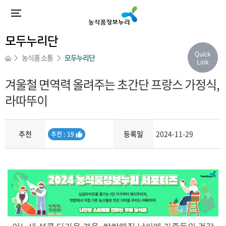
모두누리단
Quick
농식품 소통
모두누리단
Link
겨울철 면역력 올려주는 초간단 프랑스 가정식,
라따뚜이
추천
등록일
2024-11-29
추
추천 : 19
천
내용