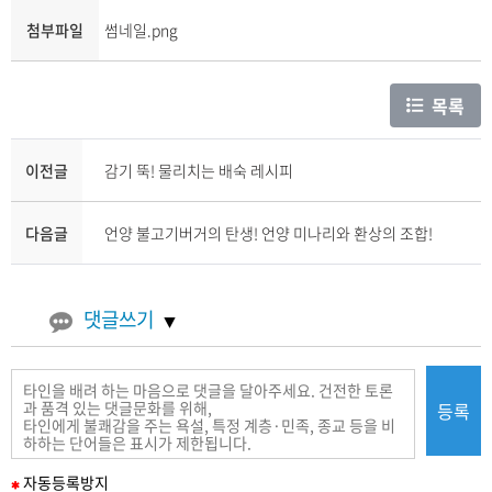
첨부파일
썸네일.png
목록
이전글
감기 뚝! 물리치는 배숙 레시피
다음글
언양 불고기버거의 탄생! 언양 미나리와 환상의 조합!
댓글쓰기
등록
필
자동
등록
방지