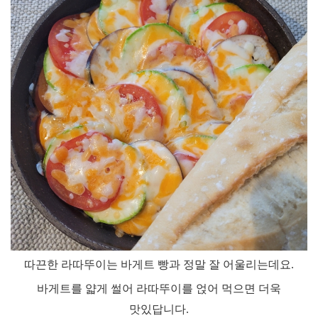
따끈한 라따뚜이는 바게트 빵과 정말 잘 어울리는데요
.
바게트를 얇게 썰어 라따뚜이를 얹어 먹으면 더욱
맛있답니다
.