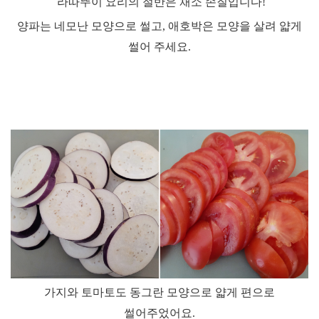
라따뚜이 요리의 절반은 채소 손질입니다
!
양파는 네모난 모양으로 썰고
,
애호박은 모양을 살려 얇게
썰어 주세요
.
가지와 토마토도 동그란 모양으로 얇게 편으로
썰어주었어요
.