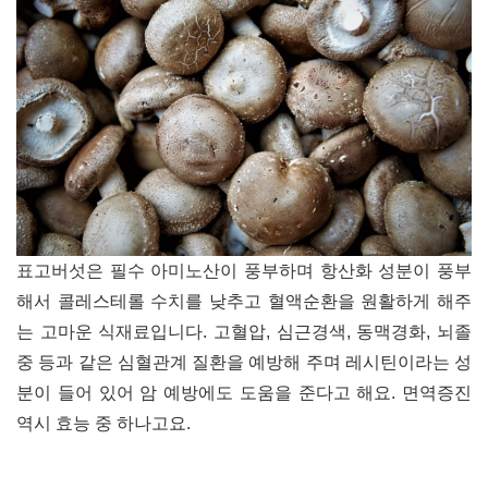
표고버섯은 필수 아미노산이 풍부하며 항산화 성분이 풍부
해서 콜레스테롤 수치를 낮추고 혈액순환을 원활하게 해주
는 고마운 식재료입니다
.
고혈압
,
심근경색
,
동맥경화
,
뇌졸
중 등과 같은 심혈관계 질환을 예방해 주며 레시틴이라는 성
분이 들어 있어 암 예방에도 도움을 준다고 해요
.
면역증진
역시 효능 중
하나고요.