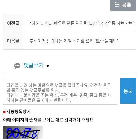
목록
이전글
4가지 버섯과 한우로 만든 면역력 밥상 "생생우동 샤브샤브"
다음글
추석이면 생각나는 제철 식재료 요리 '토란 들깨탕'
댓글쓰기
등록
필
자동
등록
방지
수
아래 이미지의 숫자를 보이는 대로 입력하여 주세요.
입
력