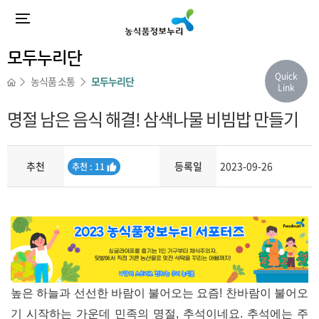
모두누리단
Quick
농식품 소통
모두누리단
Link
명절 남은 음식 해결! 삼색나물 비빔밥 만들기
추천
등록일
2023-09-26
추
추천 : 11
천
내용
높은 하늘과 선선한 바람이 불어오는 요즘! 찬바람이 불어오
기 시작하는 가운데 민족의 명절, 추석이네요. 추석에는 주