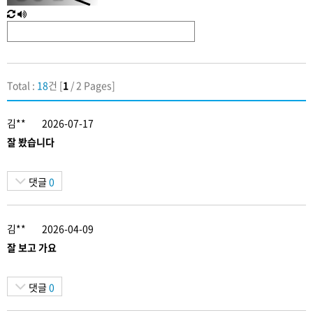
새
한
로
글
고
음
침
성
Total :
18
건 [
1
/ 2 Pages]
김**
2026-07-17
잘 봤습니다
댓글
0
김**
2026-04-09
잘 보고 가요
댓글
0