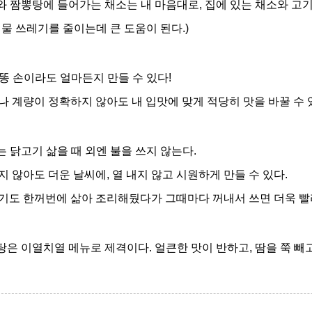
와 짬뽕탕에 들어가는 채소는 내 마음대로
,
집에 있는 채소와 고
식물 쓰레기를
줄이는데 큰 도움이 된다
.)
 똥 손이라도 얼마든지 만들 수 있다
!
나 계량이 정확하지 않아도 내 입맛에 맞게 적당히 맛을 바꿀 수 
 닭고기 삶을 때 외엔 불을 쓰지 않는다
.
지 않아도 더운 날씨에
,
열 내지 않고 시원하게 만들 수 있다
.
기도 한꺼번에 삶아 조리해뒀다가 그때마다 꺼내서 쓰면 더욱 
탕은 이열치열 메뉴로 제격이다
.
얼큰한 맛이 반하고
,
땀을 쭉 빼