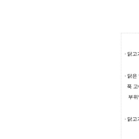
· 닭
·
닭은
푹 
부위
·
닭고