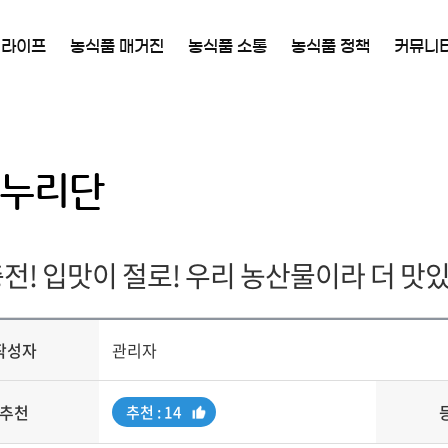
 라이프
농식품 매거진
농식품 소통
농식품 정책
커뮤니
누리단
전! 입맛이 절로! 우리 농산물이라 더 맛
작성자
관리자
추천
추
추천 : 14
천