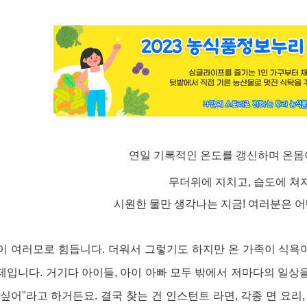
내용
연일 기록적인 온도를 갱신하며 온몸
무더위에 지치고
,
습도에 쳐
시원한 물만 생각나는 지금
!
여러분은 어
이 여러모로 힘듭니다
.
더워서 그렇기도 하지만 온 가족이 식욕
숙제입니다
.
거기다 아이들
,
아이 아빠 모두 밖에서 저마다의 일상
 싶어"라고
하거든요
.
결국 찾는 건 인스턴트 라면
,
각종
면 요리,