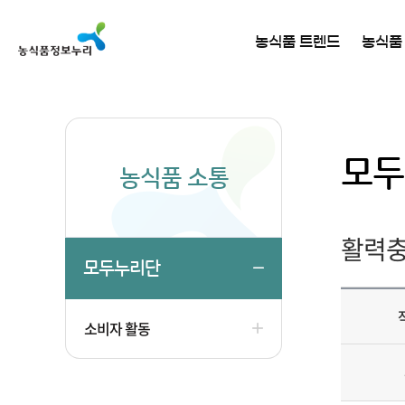
농식품 트렌드
농식품
모두
농식품 소통
활력충
모두누리단
소비자 활동