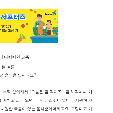
이 땀범벅인 요즘
!
지는 여름
!
떤 음식을 드시나요
?
이 부쩍 없어져서
"
오늘은 뭘 먹지
?", "
뭘 해먹이나
"
가
을 마치고 집에 오면
"
더워
", "
입맛이 없어
", "
시원한 것
시원한 국물이 있는
음식뿐이더라고요.
그렇다고 매