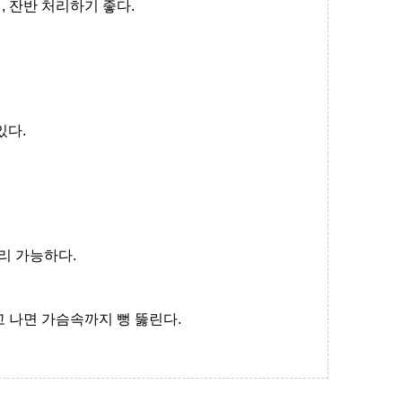
기
,
잔반 처리하기 좋다
.
있다
.
빨리 가능하다
.
고 나면 가슴속까지 뻥 뚫린다
.