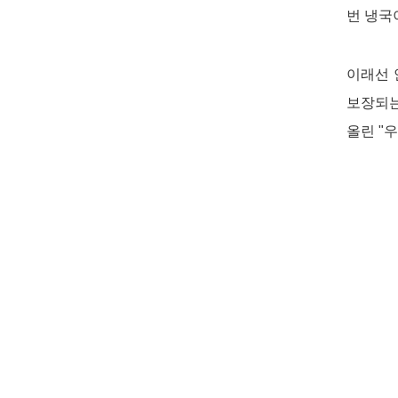
번 냉국
이래선 
보장되는
올린
"