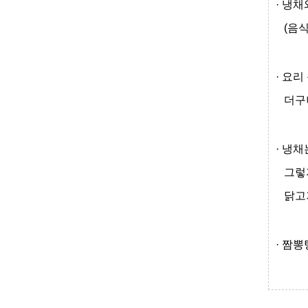
·
냉채
(음
·
요리
더구
·
냉채는
그렇
닭고
·
짬뽕