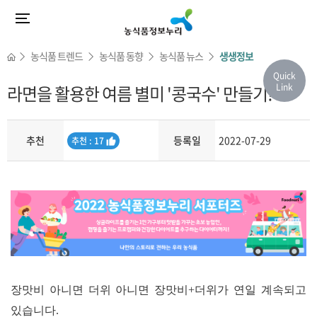
농식품 트렌드
농식품 동향
농식품 뉴스
생생정보
Quick
라면을 활용한 여름 별미 '콩국수' 만들기!
Link
추천
등록일
2022-07-29
추
추천 : 17
천
내용
장맛비 아니면 더위 아니면 장맛비
+
더위가 연일 계속되고
있습니다
.