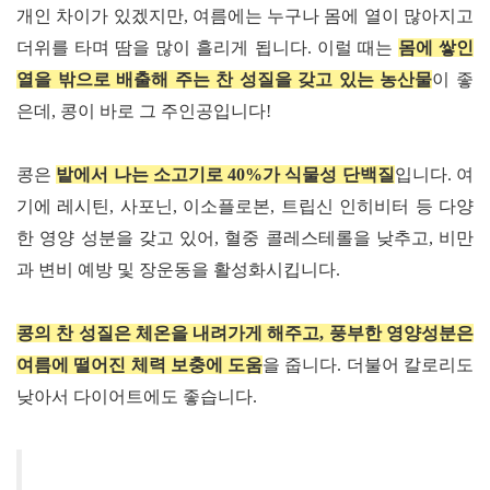
개인 차이가 있겠지만
,
여름에는 누구나 몸에 열이 많아지고
더위를 타며 땀을 많이 흘리게 됩니다
.
이럴 때는
몸에 쌓인
열을 밖으로 배출해 주는 찬 성질을 갖고 있는 농산물
이 좋
은데
,
콩
이 바로 그 주인공입니다!
콩
은
밭에서 나는 소고기로
40%
가 식물성 단백질
입니다
.
여
기에 레시틴
,
사포닌
,
이소플로본
,
트립신 인히비터 등 다양
한 영양 성분을 갖고 있어
,
혈중 콜레스테롤을 낮추고
,
비만
과 변비 예방 및 장운동을 활성화시킵니다
.
콩의 찬 성질은 체온을 내려가게 해주고
,
풍부한 영양성분은
여름에 떨어진 체력 보충에 도움
을 줍니다
.
더불어 칼로리도
낮아서 다이어트에도 좋습니다
.