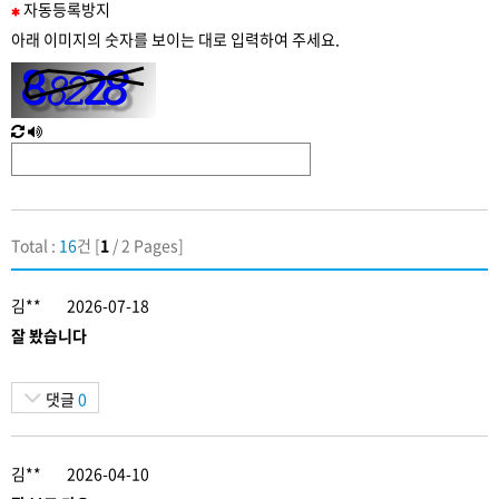
필
자동
등록
방지
수
아래 이미지의 숫자를 보이는 대로 입력하여 주세요.
입
력
새
한
로
글
고
음
침
성
Total :
16
건 [
1
/ 2 Pages]
김**
2026-07-18
잘 봤습니다
댓글
0
김**
2026-04-10