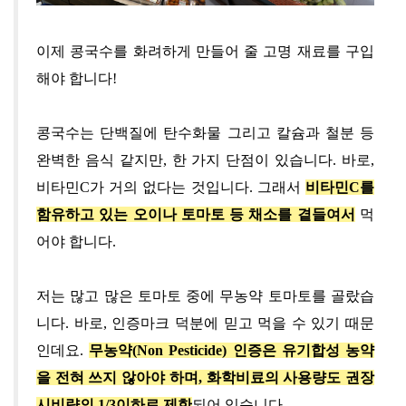
이제 콩국수를 화려하게 만들어 줄 고명 재료를 구입
해야 합니다!
콩국수
는
단백질에 탄수화물 그리고 칼슘과 철분 등
완벽한 음식 같지만
,
한 가지 단점이 있습니다
.
바로,
비타민C가 거의 없다는 것입니다. 그래서
비타민C를
함유하고 있는
오이나 토마토 등 채소를 곁들여서
먹
어야 합니다
.
저는 많고 많은 토마토 중에 무농약 토마토를 골랐습
니다. 바로, 인증마크 덕분에 믿고 먹을 수 있기 때문
인데요.
무농약
(Non Pesticide)
인증은 유기합성 농약
을 전혀 쓰지 않아야 하며
,
화학비료의 사용량도 권장
시비량의
1/3
이하로 제한
되어 있습니다
.