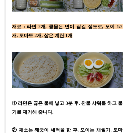
재료 :
라면
2
개
,
콩물은 면이 잠길 정도로
,
오이
1/2
개
,
토마토
2
개
,
삶은 계란
1
개
①
라면은 끓은 물에 넣고
3
분 후
,
찬물 샤워를 하고 물
기를 제거해 줍니다
.
②
채소는 깨끗이 세척을 한 후
,
오이는 채썰기
,
토마