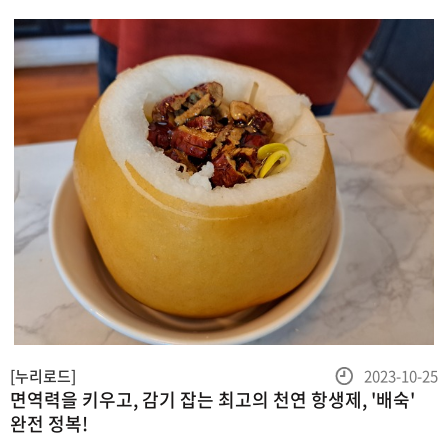
함께 독성을 중
등
[누리로드]
2023-10-25
면역력을 키우고, 감기 잡는 최고의 천연 항생제, '배숙'
록
완전 정복!
일