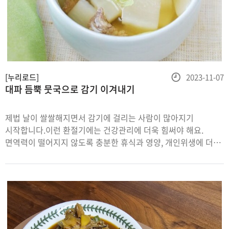
등
[누리로드]
2023-11-07
대파 듬뿍 뭇국으로 감기 이겨내기
록
일
제법 날이 쌀쌀해지면서 감기에 걸리는 사람이 많아지기
시작합니다.이런 환절기에는 건강관리에 더욱 힘써야 해요.
면역력이 떨어지지 않도록 충분한 휴식과 영양, 개인위생에 더욱
신경을 써야 합니다.만약 감기에 걸렸다면 기운을 내기 위해서 잘
먹어야 합니다.그래서 이번에는 감기에 걸렸을 때 기력을
회복하기 좋은 음식을 준비했어요