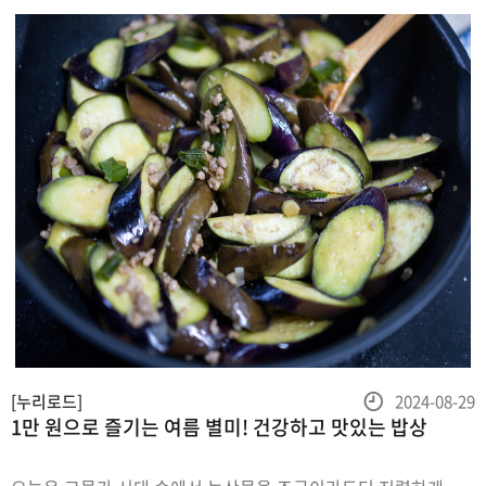
이렇게 예쁘고
등
[누리로드]
2024-08-29
1만 원으로 즐기는 여름 별미! 건강하고 맛있는 밥상
록
일