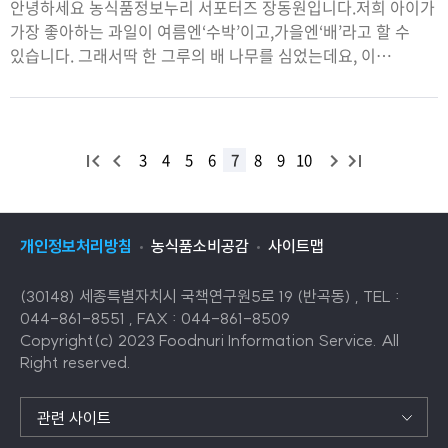
안녕하세요 농식품정보누리 서포터즈 장동원입니다.저희 아이가
가장 좋아하는 과일이 여름엔‘수박’이고,가을엔‘배’라고 할 수
있습니다. 그래서딱 한 그루의 배 나무를 심었는데요, 이
정도면한 가족이 먹기에는 충분한 양을 수확할 수 있습니다.
이번에는 농약도 많이 사용하지 않고,배를 종이로 감싸지도 않고
정성을 들이지 않았어요.
처
이
다
끝
3
4
5
6
7
8
9
10
목
음
전
음
목
목
목
록
록
록
록
개인정보처리방침
농식품소비공감
사이트맵
으
으
로
로
(30148) 세종특별자치시 국책연구원5로 19 (반곡동) , TEL :
이
이
044-861-8551 , FAX : 044-861-8509
동
동
Copyright(c) 2023 Foodnuri Information Service. All
Right reserved.
관련 사이트