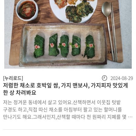
등
[누리로드]
2024-08-29
저렴한 채소로 호박잎 쌈, 가지 맨보샤, 가지피자 맛있게
록
한 상 차려봐요
일
저는 정겨운 동네에서 살고 있어요.산책하면서 이웃집 텃밭
구경도 하고,직접 따신 채소를 아침부터 팔고 있는 할머니를
만나기도 해요.그래서인지,산책할 때마다 천 원짜리 지폐를 몇 장
들고 나가는 것이 이제는 습관이 되었습니다.호박 한 개 천 원,
고추,가지 한 바구니 이천 원,호박잎도 한 봉지에 이천 원이에요.