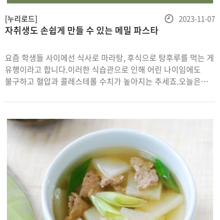
등
[누리로드]
2023-11-07
자취생도 손쉽게 만들 수 있는 메밀 파스타
록
일
요즘 학생들 사이에선 식사로 마라탕, 후식으로 탕후루를 먹는 게
유행이라고 합니다.이러한 식습관으로 인해 어린 나이임에도
불구하고 혈압과 콜레스테롤 수치가 높아지는 추세죠.오늘은
자극적인 맛을 좋아하는 청소년들도 맛있고 건강하게 즐길 수
있도록'메밀'을 활용한 음식을 준비했습니다.재료메밀면, 쯔유,
진간장, 올리고당, 깨