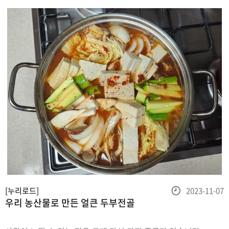
간단하게
등
[누리로드]
2023-11-07
우리 농산물로 만든 얼큰 두부전골
록
일