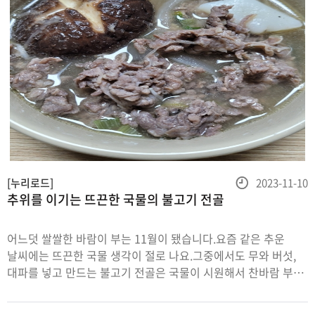
등
[누리로드]
2023-11-10
추위를 이기는 뜨끈한 국물의 불고기 전골
록
일
어느덧 쌀쌀한 바람이 부는 11월이 됐습니다.요즘 같은 추운
날씨에는 뜨끈한 국물 생각이 절로 나요.그중에서도 무와 버섯,
대파를 넣고 만드는 불고기 전골은 국물이 시원해서 찬바람 부는
날에 딱이죠!특히 지금이 제철인 무를 활용하면 시원한 맛이 배가
된답니다.불고기 전골 만들기저는 이마트에서 사 온 소 불고기로