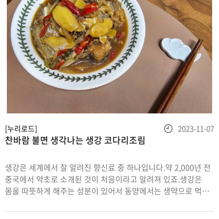
등
[누리로드]
2023-11-07
찬바람 불면 생각나는 생강 코다리조림
록
일
생강은 세계에서 잘 알려진 향신료 중 하나입니다.약 2,000년 전
중국에서 약초로 소개된 것이 처음이라고 알려져 있죠.생강은
몸을 따뜻하게 해주는 성분이 있어서 동양에서는 생약으로 먹는
경우가 많았지만,서양에서는 주로 향신료로 활용했다고 합니다.
생강의 독특한 향과 매운맛은 향신료로 이용하거나, 식욕증진과