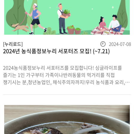
등
[누리로드]
2024-07-08
2024년 농식품정보누리 서포터즈 모집! (~7.21)
록
일
2024농식품정보누리 서포터즈를 모집합니다! 싱글라이프를
즐기는 1인 가구부터 가족이나반려동물의 먹거리를 직접
챙기시는 분,청년농업인, 채식주의자까지!우리 농식품과 요리,
음식, 먹는 것을 사랑하는 분들 대환영!! ● 모집기간: 2024. 7. 8.
(월) ~ 7. 21.(일) ● 발표: 2024. 7. 2