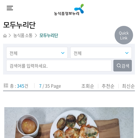
모두누리단
Quick
농식품 소통
모두누리단
Link
검색
총 :
345
건
7
/ 35 Page
조회순
추천순
최신순