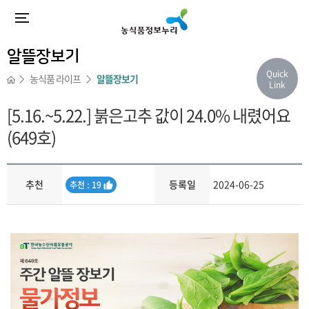
알뜰장보기
Quick
농식품 라이프
알뜰장보기
Link
[5.16.~5.22.] 붉은고추 값이 24.0% 내렸어요
(649호)
추천
등록일
2024-06-25
추
추천 : 19
천
내용