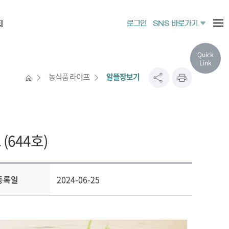
티
로그인
SNS 바로가기
Quick
Link
농식품 라이프
알뜰장보기
 (644호)
등록일
2024-06-25