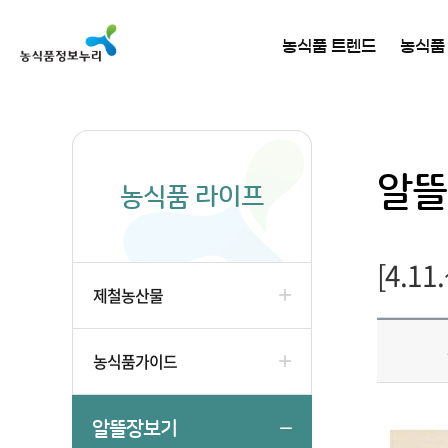
농식품 트렌드
농식품
알뜰
농식품 라이프
[4.1
제철농산물
농식품가이드
알뜰장보기