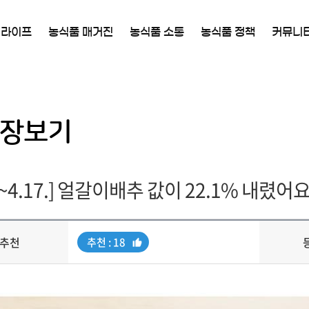
 라이프
농식품 매거진
농식품 소통
농식품 정책
커뮤니
장보기
1.~4.17.] 얼갈이배추 값이 22.1% 내렸어요
추천
추
추천 : 18
천
내용