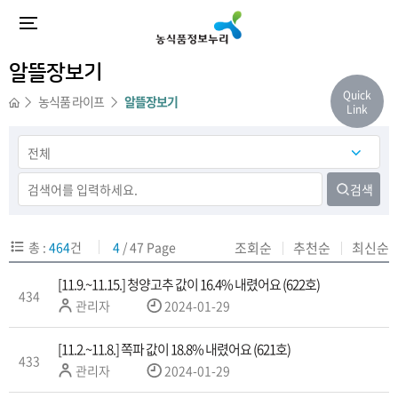
등
등
등
등
등
등
등
등
등
등
록
록
록
록
록
록
록
록
록
록
일
일
일
일
일
일
일
일
일
일
알뜰장보기
Quick
농식품 라이프
알뜰장보기
Link
검색
총 :
464
건
4
/ 47 Page
조회순
추천순
최신순
[11.9.~11.15.] 청양고추 값이 16.4% 내렸어요 (622호)
434
작
관리자
2024-01-29
성
자
[11.2.~11.8.] 쪽파 값이 18.8% 내렸어요 (621호)
433
작
관리자
2024-01-29
성