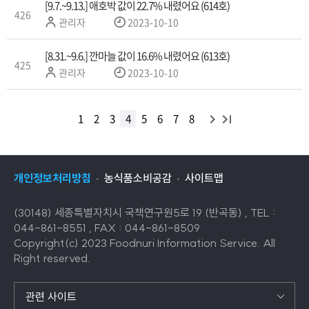
자
[9.7.~9.13.] 애호박 값이 22.7% 내렸어요 (614호)
426
작
관리자
2023-10-10
성
자
[8.31.~9.6.] 깐마늘 값이 16.6% 내렸어요 (613호)
425
작
관리자
2023-10-10
성
자
다
끝
1
2
3
4
5
6
7
8
목
음
목
록
록
으
개인정보처리방침
농식품소비공감
사이트맵
으
로
로
이
(30148) 세종특별자치시 국책연구원5로 19 (반곡동) , TEL :
이
동
044-861-8551 , FAX : 044-861-8509
동
Copyright(c) 2023 Foodnuri Information Service. All
Right reserved.
관련 사이트