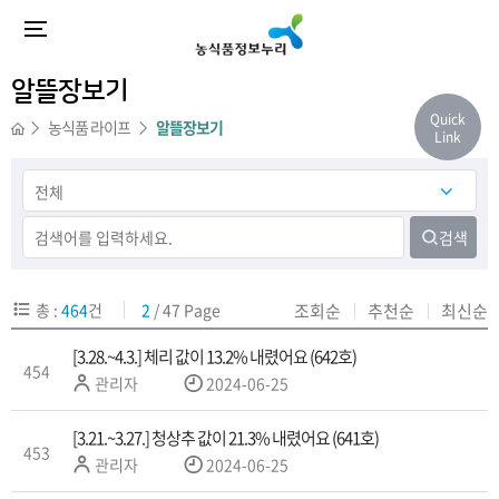
등
등
등
등
등
등
등
등
등
등
록
록
록
록
록
록
록
록
록
록
일
일
일
일
일
일
일
일
일
일
알뜰장보기
Quick
농식품 라이프
알뜰장보기
Link
검색
총 :
464
건
2
/ 47 Page
조회순
추천순
최신순
[3.28.~4.3.] 체리 값이 13.2% 내렸어요 (642호)
454
작
관리자
2024-06-25
성
자
[3.21.~3.27.] 청상추 값이 21.3% 내렸어요 (641호)
453
작
관리자
2024-06-25
성