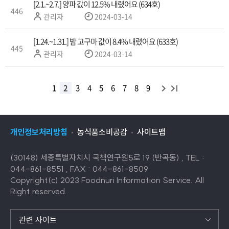
자
[2.1.~2.7.] 양파 값이 12.5% 내렸어요 (634호)
446
작
관리자
2024-03-14
성
자
[1.24.~1.31.] 밤 고구마 값이 8.4% 내렸어요 (633호)
445
작
관리자
2024-03-14
성
자
다
끝
1
2
3
4
5
6
7
8
9
목
음
목
록
록
으
개인정보처리방침
농식품소비공감
사이트맵
으
로
로
이
(30148) 세종특별자치시 국책연구원5로 19 (반곡동) , TEL :
이
동
044-861-8551 , FAX : 044-861-8509
동
Copyright(c) 2023 Foodnuri Information Service. All
Right reserved.
관련 사이트