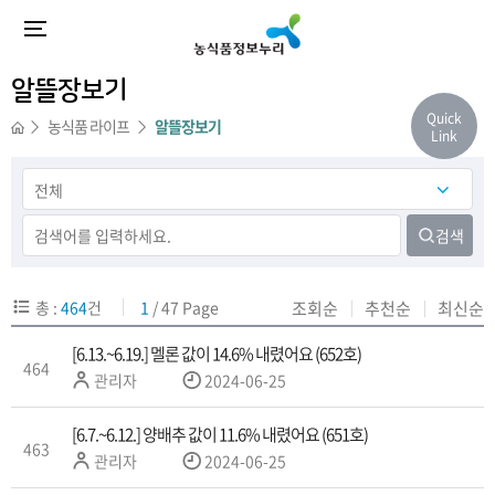
등
등
등
등
등
등
등
등
등
등
록
록
록
록
록
록
록
록
록
록
일
일
일
일
일
일
일
일
일
일
알뜰장보기
Quick
농식품 라이프
알뜰장보기
Link
검색
총 :
464
건
1
/ 47 Page
조회순
추천순
최신순
[6.13.~6.19.] 멜론 값이 14.6% 내렸어요 (652호)
464
작
관리자
2024-06-25
성
자
[6.7.~6.12.] 양배추 값이 11.6% 내렸어요 (651호)
463
작
관리자
2024-06-25
성