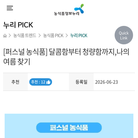
누리 PICK
Quick
농식품 트렌드
농식품 PICK
누리 PICK
Link
[퍼스널 농식품] 달콤함부터 청량함까지,나의
여름 찾기
추천
등록일
2026-06-23
추
추천 : 12
천
내용