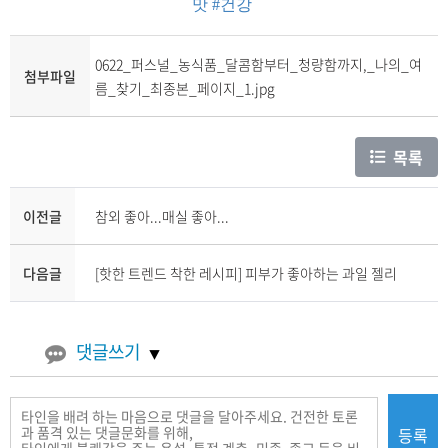
맛
#건강
0622_퍼스널_농식품_달콤함부터_청량함까지,_나의_여
첨부파일
름_찾기_최종본_페이지_1.jpg
목록
이전글
참외 좋아...매실 좋아...
다음글
[핫한 트렌드 착한 레시피] 피부가 좋아하는 과일 젤리
댓글쓰기
등록