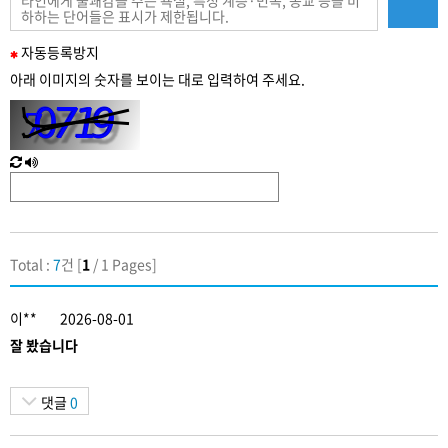
필
자동
등록
방지
수
아래 이미지의 숫자를 보이는 대로 입력하여 주세요.
입
력
새
한
로
글
고
음
침
성
Total :
7
건 [
1
/ 1 Pages]
이**
2026-08-01
잘 봤습니다
댓글
0