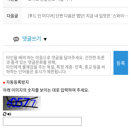
다음글
[푸드 인 미디어] 단짠 다음은 맵단! 지금 내 입맛은 ‘스와이시’
댓글쓰기
등록
필
자동
등록
방지
수
아래 이미지의 숫자를 보이는 대로 입력하여 주세요.
입
력
새
한
로
글
고
음
침
성