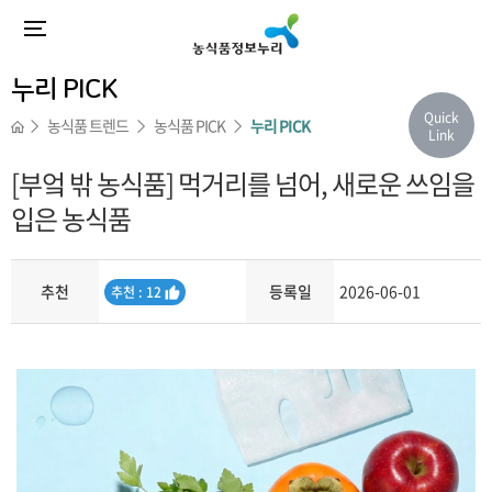
누리 PICK
Quick
농식품 트렌드
농식품 PICK
누리 PICK
Link
[부엌 밖 농식품] 먹거리를 넘어, 새로운 쓰임을
입은 농식품
추천
등록일
2026-06-01
추
추천 : 12
천
내용