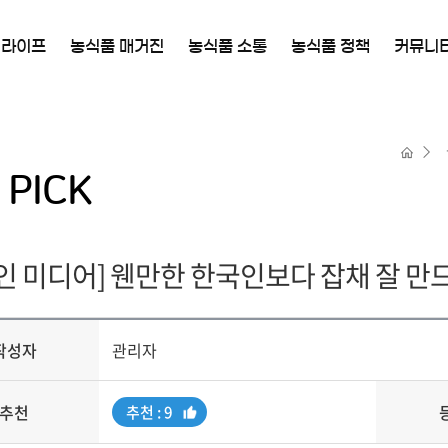
 라이프
농식품 매거진
농식품 소통
농식품 정책
커뮤니
PICK
 인 미디어] 웬만한 한국인보다 잡채 잘 만
작성자
관리자
추천
추
추천 : 9
천