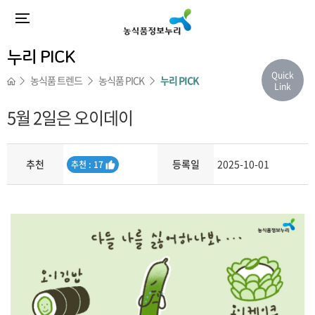
누리 PICK
Quick
농식품 트렌드
농식품 PICK
누리 PICK
Link
5월 2일은 오이데이
추천
등록일
2025-10-01
추
추천 : 17
천
내용