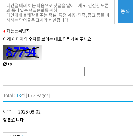
등록
필
자동
등록
방지
수
아래 이미지의 숫자를 보이는 대로 입력하여 주세요.
입
력
새
한
로
글
고
음
침
성
Total :
18
건 [
1
/ 2 Pages]
이**
2026-08-02
잘 봤습니다