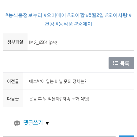
#농식품정보누리
#오이데이
#오이짤
#5월2일
#오이사랑
#
건강
#농식품
#52데이
첨부파일
IMG_6504.jpeg
목록
이전글
애호박이 입는 비닐 옷의 정체는?
다음글
운동 후 뭐 먹을까? 저속 노화 식단!
댓글쓰기