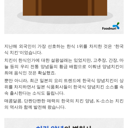
지난해 외국인이 가장 선호하는 한식
1
위를 차지한 것은
‘
한국
식 치킨
’
이었습니다
.
치킨이 한식인가에 대한 설왕설래는 있었지만
,
고추장
,
간장
,
마
늘 등의 우리 전통 양념들의 황금 배합으로 이뤄낸 양념치킨이
최애 음식인 것은 확실했죠
.
뿐만 아니라
,
최근 일본의 요리 트렌드에 한국식 양념치킨이 상
위를 차지하면서 일본 식품회사들이 한국식 양념치킨 소스를 속
속 출시한다는 소식도 들립니다
.
매콤달콤
,
단짠단짠한 매력의 한국의 치킨 양념
, K-
소스는 치킨
의 역사와 함께 발전해 왔습니다
.