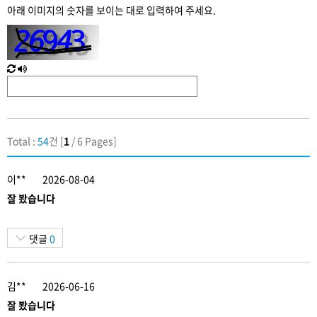
수
아래 이미지의 숫자를 보이는 대로 입력하여 주세요.
입
력
새
한
로
글
고
음
침
성
Total :
54
건 [
1
/ 6 Pages]
이**
2026-08-04
잘 봤습니다
댓글
0
김**
2026-06-16
잘 봤습니다