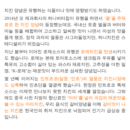
치킨 양념은 유행하는 식품이나 맛에 영향받기도 하였습니다
.
2014
년 모 제과회사의 허니버터칩이 유행을 하면서
‘
꿀
’
을 주재
료로 한 치킨 양념
이 등장했는데요
.
국내산 토종 벌꿀과 버터와
마늘 등을 배합하여 고소하고 알싸한 맛이 나면서 마성의 맛을
품게 됐죠
.
정작 과자의 열풍은 사그라들었지만
,
허니치킨은 스
테디셀러가 되었습니다
.
지난 봄부터 이어진 로제소스의 유행은
로제치킨을 탄생
시키기
도 했습니다
.
로제는 본래 토마토소스에 생크림과 우유를 넣어
특유의 고소함이 살아 있는 파스타 재료지만
,
고추장을 더한 일
명
, ‘K-
로제
’
는 매운맛이 부드러운 섬세한 양념입니다
.
몇 년째 이어지는
민트초코
(
일명
‘
민초
’)
의 열풍은 치킨시장에
도 상륙
하여 민초단을 열광케 했습니다
.
한정판 민트초코 특제
소스는 이제껏 만나보지 못한 치킨의 세계를 열었습니다
.
그밖
에도 중국 사천 지방의 향신료인
‘
마라
’
를 넣어 극강의 매운맛을
볼 수 있는 마라치킨
,
우리 음식인 갈비양념을 더해
갈비맛이 나
는 치킨
은 한국인의 취저 치킨으로 낙점되어 인기가 급상승 중
입니다
.