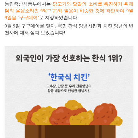
농림축산식품부에서는
닭고기와 달걀의 소비를 촉진하기 위해
닭의 울음소리인
99(
구구
)
와 발음이 비슷한 것에 착안하여
9
월
9
일을
‘
구구데이
’
로 지정하였습니다
.
9
월
9
일 구구데이를 맞아
,
국민 간식 양념치킨과 치킨 양념의 변
천사에 대해 살펴 보았습니다
!