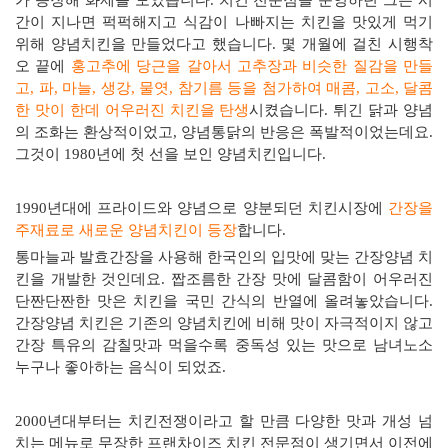
가 등장해 화제를 모았습니다
.
치킨 전문점을 운영하던 그는 시
간이 지나면 퍽퍽해지고 식감이 나빠지는 치킨을 맛있게 먹기
위해 양념치킨을 만들었다고 했습니다
.
몇 개월에 걸친 시행착
오 끝에
홍고추에 당근을 갈아서 고추장과 비슷한 질감을 만들
고
,
파
,
마늘
,
생강
,
물엿
,
참기름 등을 첨가하여 매콤
,
고소
,
달콤
한 맛이 한데 어우러진 치킨을 탄생
시켰습니다
.
튀긴 닭과 양념
의 조화는 환상적이었고
,
양념통닭의 반응은 폭발적이었는데요
.
그것이
1980
년에 첫 선을 보인 양념치킨입니다
.
1990
년대에 프라이드와 양념으로 양분되던 치킨시장에
간장을
주재료로 새로운 양념치킨이 등장
합니다
.
통마늘과 발효간장을 사용해 한국인의 입맛에 맞는 간장양념 치
킨을 개발한 것인데요
.
짭조름한 간장 맛에 달콤함이 어우러진
단짠단짠한 맛은 치킨을 국민 간식의 반열에 올려놓았습니다
.
간장양념 치킨은 기존의 양념치킨에 비해 맛이 자극적이지 않고
간장 특유의 감칠맛과 먹을수록 중독성 있는 맛으로 남녀노소
누구나 좋아하는 음식이 되었죠
.
2000
년대부터는 치킨전쟁이라고 할 만큼 다양한 맛과 개성 넘
치는 메뉴로 무장한 프랜차이즈 치킨 전문점이 생기면서 이전에