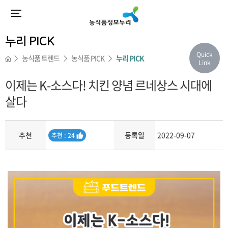
누리 PICK
Quick
농식품 트렌드
농식품 PICK
누리 PICK
Link
이제는 K-소스다! 치킨 양념 르네상스 시대에
살다
추천
등록일
2022-09-07
추
추천 : 24
천
내용