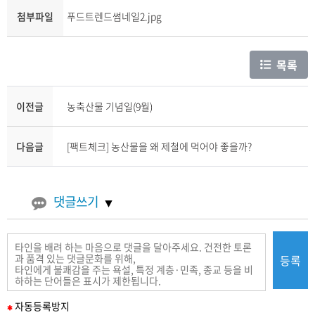
첨부파일
푸드트렌드썸네일2.jpg
목록
이전글
농축산물 기념일(9월)
다음글
[팩트체크] 농산물을 왜 제철에 먹어야 좋을까?
댓글쓰기
등록
필
자동
등록
방지