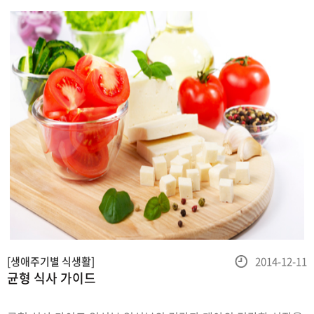
등
[생애주기별 식생활]
2014-12-11
균형 식사 가이드
록
일