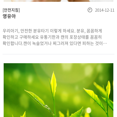
등
[안전지침]
2014-12-11
영유아
록
일
우리아기, 안전한 분유타기 이렇게 하세요. 분유, 꼼꼼하게
확인하고 구매하세요 유통기한과 캔의 포장상태를 꼼꼼히
확인합니다.캔이 녹슬었거나 찌그러져 있다면 피하는 것이
좋아요. 적정 단계제품을 삽니다.아기 월령에 맞지 않는 제품을
먹일 경우 영양소 결핍 또는 과잉을 초래