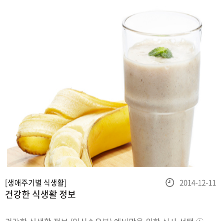
등
[생애주기별 식생활]
2014-12-11
건강한 식생활 정보
록
일