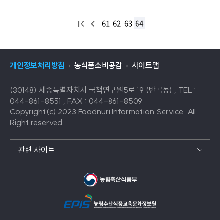
처
이
61
62
63
64
음
전
목
목
록
록
개인정보처리방침
농식품소비공감
사이트맵
(30148) 세종특별자치시 국책연구원5로 19 (반곡동) , TEL :
044-861-8551 , FAX : 044-861-8509
Copyright(c) 2023 Foodnuri Information Service. All
Right reserved.
관련 사이트