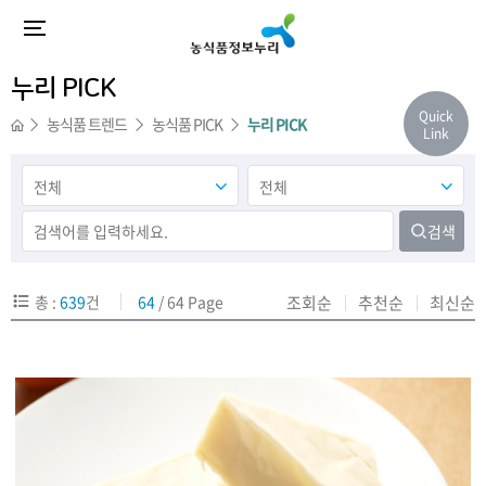
누리 PICK
Quick
농식품 트렌드
농식품 PICK
누리 PICK
Link
검색
총 :
639
건
64
/ 64 Page
조회순
추천순
최신순