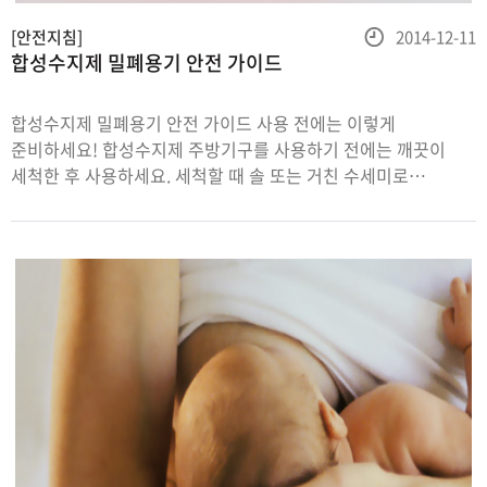
등
[안전지침]
2014-12-11
합성수지제 밀폐용기 안전 가이드
록
일
합성수지제 밀폐용기 안전 가이드 사용 전에는 이렇게
준비하세요! 합성수지제 주방기구를 사용하기 전에는 깨끗이
세척한 후 사용하세요. 세척할 때 솔 또는 거친 수세미로
세척하면 흠집이 생길 수 있으니 주의해야합니다. 가능하면
부드러운 스펀지재질의 수세미를 사용하도록 합니다. 흠집이
있는 상태로 고온을