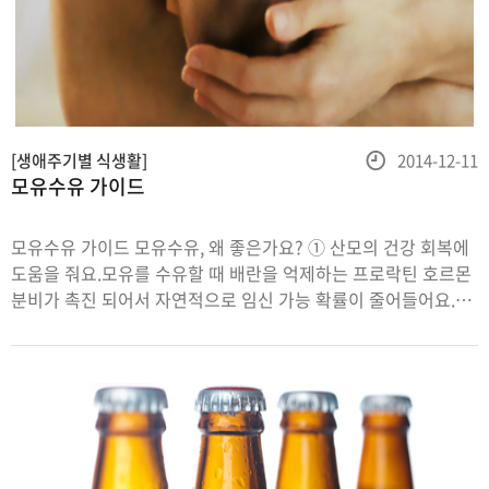
등
[생애주기별 식생활]
2014-12-11
모유수유 가이드
록
일
모유수유 가이드 모유수유, 왜 좋은가요? ① 산모의 건강 회복에
도움을 줘요.모유를 수유할 때 배란을 억제하는 프로락틴 호르몬
분비가 촉진 되어서 자연적으로 임신 가능 확률이 줄어들어요.
또한 옥시토신 호르몬 분비가 촉진되어 산모의 자궁을 정상
크기로 수축시키는 작용도 하고요. 유방암이나 난소암에 노