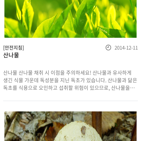
등
[안전지침]
2014-12-11
산나물
록
일
산나물 산나물 채취 시 이점을 주의하세요! 산나물과 유사하게
생긴 식물 가운데 독성분을 지닌 독초가 있습니다. 산나물과 닮은
독초를 식용으로 오인하고 섭취할 위험이 있으므로, 산나물을
채취할 때에는 반드시 경험이 있는 사람과 동행해야 합니다.
경험자가 아닌 개인이 채취하여 섭취하는 일은 가급적 없