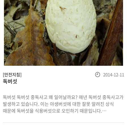
등
[안전지침]
2014-12-11
독버섯
록
일
독버섯 독버섯 중독사고 왜 일어날까요? 매년 독버섯 중독사고가
발생하고 있습니다. 이는 야생버섯에 대한 잘못 알려진 상식
때문에 독버섯을 식용버섯으로 오인하기 때문입니다.
의심스러운 버섯은 함부로 채집, 섭취하지 않도록 하고 검증된
재배버섯을 섭취하도록 합니다.