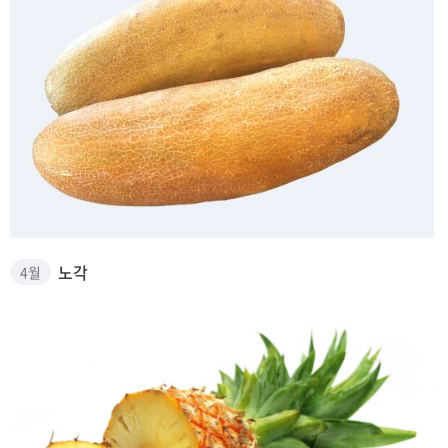
노각 썸네일
노각
4월