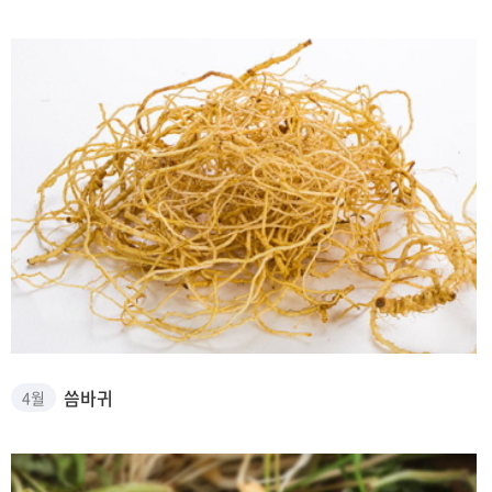
씀바귀 썸네일
씀바귀
4월