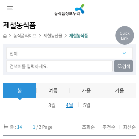
제철농식품
Quick
농식품 라이프
제철농산물
제철농식품
Link
검색
봄
여름
가을
겨울
3월
4월
5월
총 :
14
1
/ 2 Page
조회순
추천순
최신순