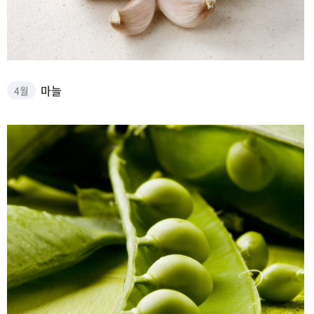
마늘 썸네일
마늘
4월