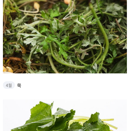
쑥 썸네일
쑥
4월