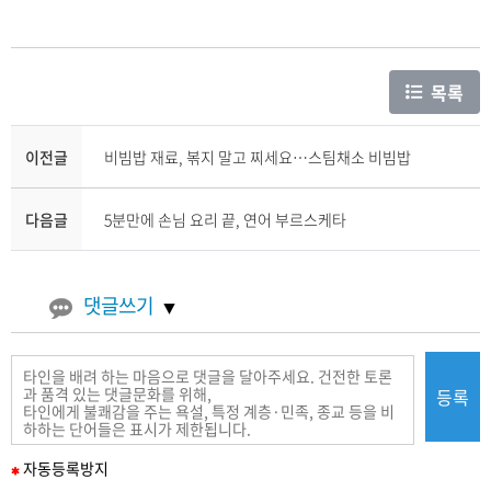
목록
이전글
비빔밥 재료, 볶지 말고 찌세요…스팀채소 비빔밥
다음글
5분만에 손님 요리 끝, 연어 부르스케타
댓글쓰기
등록
필
자동
등록
방지
수