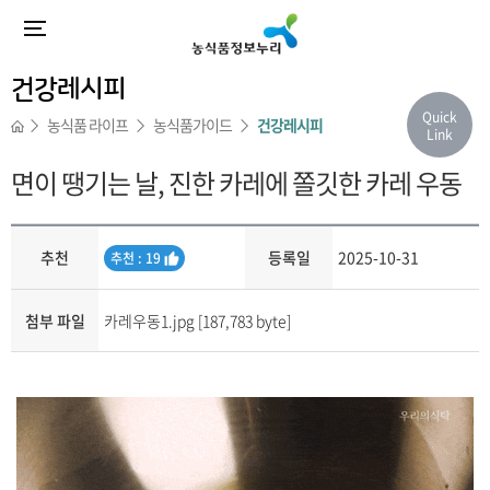
건강레시피
Quick
농식품 라이프
농식품가이드
건강레시피
Link
면이 땡기는 날, 진한 카레에 쫄깃한 카레 우동
추천
등록일
2025-10-31
추
추천 : 19
천
첨부 파일
카레우동1.jpg [187,783 byte]
내용