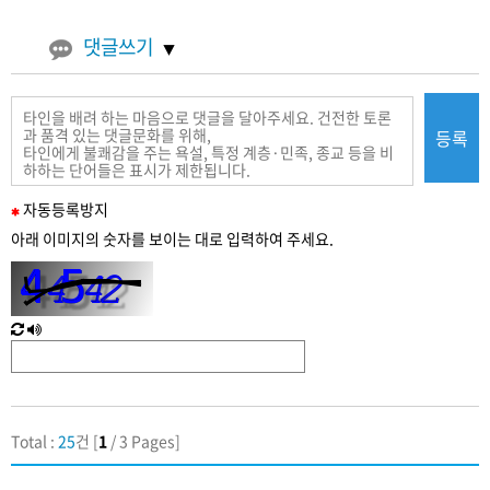
댓글쓰기
등록
필
자동
등록
방지
수
아래 이미지의 숫자를 보이는 대로 입력하여 주세요.
입
력
새
한
로
글
고
음
침
성
Total :
25
건 [
1
/ 3 Pages]