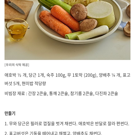
[우리의 식탁 제공]
애호박 ½ 개, 당근 1개, 숙주 100g, 무 1토막 (200g), 양배추 ¼ 개, 표고
버섯 5개, 현미밥 적당량
비빔장 재료 : 간장 2큰술, 통깨 2큰술, 참기름 2큰술, 다진파 2큰술
만들기
1. 무와 당근은 필러로 껍질을 벗겨 채썬다. 애호박은 반달로 잘라 편썬다.
2. 표고버섯은 기둥을 떼어내고 채썰고, 양배추도 채썬다.