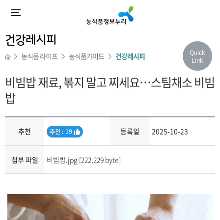
건강레시피
Quick
농식품 라이프
농식품가이드
건강레시피
Link
비빔밥 재료, 볶지 말고 찌세요…스팀채소 비빔
밥
추천
등록일
2025-10-23
추
추천 : 19
천
첨부 파일
비빔밥.jpg [222,229 byte]
내용