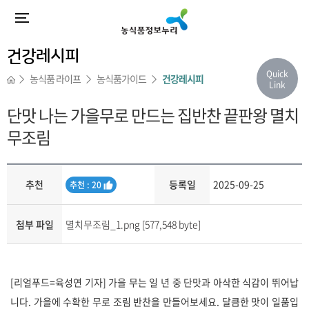
건강레시피
Quick
농식품 라이프
농식품가이드
건강레시피
Link
단맛 나는 가을무로 만드는 집반찬 끝판왕 멸치
무조림
추천
등록일
2025-09-25
추
추천 : 20
천
첨부 파일
멸치무조림_1.png [577,548 byte]
내용
[리얼푸드=육성연 기자] 가을 무는 일 년 중 단맛과 아삭한 식감이 뛰어납
니다. 가을에 수확한 무로 조림 반찬을 만들어보세요. 달큼한 맛이 일품입