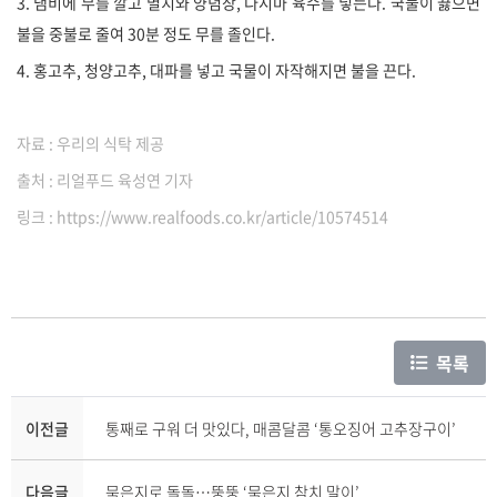
3. 냄비에 무를 깔고 멸치와 양념장, 다시마 육수를 넣는다. 국물이 끓으면
불을 중불로 줄여 30분 정도 무를 졸인다.
4. 홍고추, 청양고추, 대파를 넣고 국물이 자작해지면 불을 끈다.
자료 : 우리의 식탁 제공
출처 : 리얼푸드 육성연 기자
링크 : https://www.realfoods.co.kr/article/10574514
목록
이전글
통째로 구워 더 맛있다, 매콤달콤 ‘통오징어 고추장구이’
다음글
묵은지로 돌돌…뚱뚱 ‘묵은지 참치 말이’