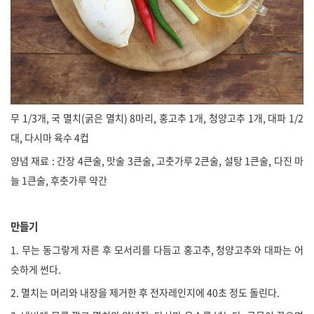
무 1/3개, 국 멸치(굵은 멸치) 8마리, 홍고추 1개, 청양고추 1개, 대파 1/2
대, 다시마 육수 4컵
양념 재료 : 간장 4큰술, 맛술 3큰술, 고춧가루 2큰술, 설탕 1큰술, 다진 마
늘 1큰술, 후춧가루 약간
만들기
1. 무는 동그랗게 자른 후 모서리를 다듬고 홍고추, 청양고추와 대파는 어
슷하게 썬다.
2. 멸치는 머리와 내장을 제거한 후 전자레인지에 40초 정도 돌린다.