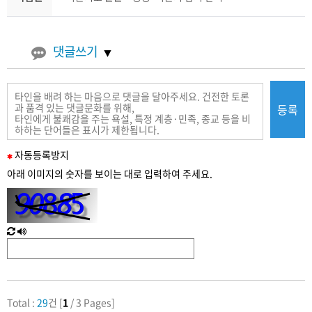
댓글쓰기
등록
필
자동
등록
방지
수
아래 이미지의 숫자를 보이는 대로 입력하여 주세요.
입
력
새
한
로
글
고
음
침
성
Total :
29
건 [
1
/ 3 Pages]