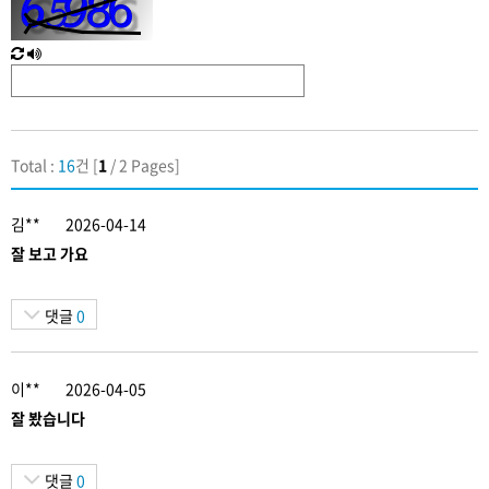
력
새
한
로
글
고
음
침
성
Total :
16
건 [
1
/ 2 Pages]
김**
2026-04-14
잘 보고 가요
댓글
0
이**
2026-04-05
잘 봤습니다
댓글
0