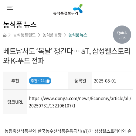
농식품 뉴스
Quick
농식품 트렌드
농식품 동향
농식품 뉴스
Link
베트남서도 ‘복날’ 챙긴다… aT, 삼성웰스토리
와 K-푸드 전파
추천
등록일
2025-08-01
추
추천 : 24
천
https://www.donga.com/news/Economy/article/all/
링크URL
20250731/132106107/1
내용
농림축산식품부와 한국농수산식품유통공사(aT)가 삼성웰스토리아와 손