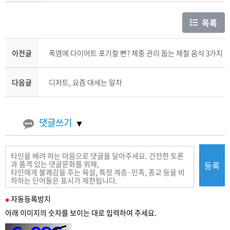
목록
이전글
폭염에 다이어트 포기할 뻔? 체중 관리 돕는 제철 음식 3가지
다음글
디저트, 요즘 대세는 말차
댓글쓰기
등록
필
자동
등록
방지
수
아래 이미지의 숫자를 보이는 대로 입력하여 주세요.
입