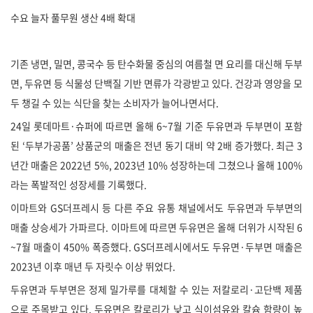
수요 늘자 풀무원 생산 4배 확대
기존 냉면, 밀면, 콩국수 등 탄수화물 중심의 여름철 면 요리를 대신해 두부
면, 두유면 등 식물성 단백질 기반 면류가 각광받고 있다. 건강과 영양을 모
두 챙길 수 있는 식단을 찾는 소비자가 늘어나면서다.
24일 롯데마트·슈퍼에 따르면 올해 6~7월 기준 두유면과 두부면이 포함
된 ‘두부가공품’ 상품군의 매출은 전년 동기 대비 약 2배 증가했다. 최근 3
년간 매출은 2022년 5%, 2023년 10% 성장하는데 그쳤으나 올해 100%
라는 폭발적인 성장세를 기록했다.
이마트와 GS더프레시 등 다른 주요 유통 채널에서도 두유면과 두부면의
매출 상승세가 가파르다. 이마트에 따르면 두유면은 올해 더위가 시작된 6
~7월 매출이 450% 폭증했다. GS더프레시에서도 두유면·두부면 매출은
2023년 이후 매년 두 자릿수 이상 뛰었다.
두유면과 두부면은 정제 밀가루를 대체할 수 있는 저칼로리·고단백 제품
으로 주목받고 있다. 두유면은 칼로리가 낮고 식이섬유와 칼슘 함량이 높