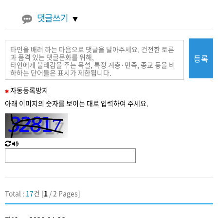
댓글쓰기
등록
필
자동
등록
방지
수
아래 이미지의 숫자를 보이는 대로 입력하여 주세요.
입
력
새
한
로
글
고
음
침
성
Total :
17
건 [
1
/ 2 Pages]