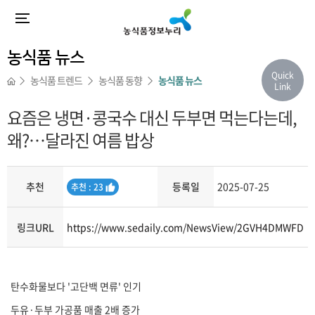
농식품 뉴스
Quick
농식품 트렌드
농식품 동향
농식품 뉴스
Link
요즘은 냉면·콩국수 대신 두부면 먹는다는데,
왜?…달라진 여름 밥상
추천
등록일
2025-07-25
추
추천 : 23
천
링크URL
https://www.sedaily.com/NewsView/2GVH4DMWFD
내용
탄수화물보다 '고단백 면류' 인기
두유·두부 가공품 매출 2배 증가