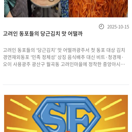
등
2025-10-15
고려인 동포들의 당근김치 맛 어떨까
록
일
고려인 동포들의 ‘당근김치’ 맛 어떨까광주서 첫 동포 대상 김치
경연재외동포 ‘민족 정체성’ 상징 음식배추 대신 비트·청경채·
오이 사용광주 광산구 월곡동 고려인마을에 정착한 중앙아시아
출신 고려인들이 당근으로 김치를 만들고 있다(왼쪽 사진).
완성된 당근김치 모습. 광주 광산구 제공구 소련 시절
중앙아시아로 강제이주된 고