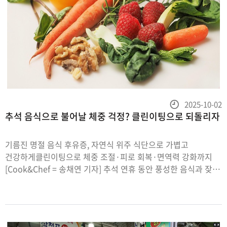
등
2025-10-02
추석 음식으로 불어날 체중 걱정? 클린이팅으로 되돌리자
록
일
기름진 명절 음식 후유증, 자연식 위주 식단으로 가볍고
건강하게클린이팅으로 체중 조절·피로 회복·면역력 강화까지
[Cook&Chef = 송채연 기자] 추석 연휴 동안 풍성한 음식과 잦은
모임으로 체중이 늘고 몸이 무거워질 것이 걱정된다면, 무리한
단식이나 극단적 다이어트보다 식습관을 건강하게 전환하는
것이 먼저다.가