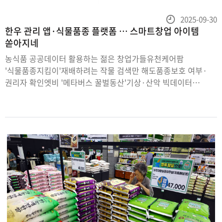
등
2025-09-30
한우 관리 앱·식물품종 플랫폼 … 스마트창업 아이템
록
쏟아지네
일
농식품 공공데이터 활용하는 젊은 창업가들유천케어팜
'식물품종지킴이'재배하려는 작물 검색만 해도품종보호 여부·
권리자 확인엣비 '메타버스 꿀벌동산'기상·산악 빅데이터
활용해디지털로 양봉장 손쉽게 관리난임병원 의사들이 사용하는
전자차트 개발회사인 플레이벤치는 한우나 젖소 등 대동물
수의사들이