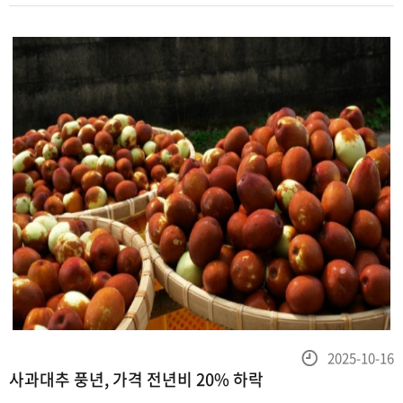
노량진수산물
등
2025-10-16
사과대추 풍년, 가격 전년비 20% 하락
록
일