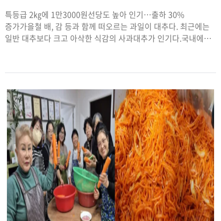
특등급 2㎏에 1만3000원선당도 높아 인기…출하 30%
증가가을철 배, 감 등과 함께 떠오르는 과일이 대추다. 최근에는
일반 대추보다 크고 아삭한 식감의 사과대추가 인기다.국내에서
유통되는 대추는 보은·다왕자오·상왕·천상홍조·천황
(사과대추) 등이 있다. 품종별 제철 구분은 없지만 9~10월에 집중
수확하기 때문에 가을이