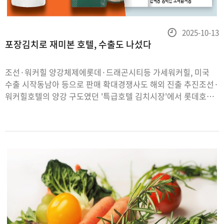
등
2025-10-13
포장김치로 재미본 호텔, 수출도 나섰다
록
일
조선·워커힐 양강체제에롯데·드래곤시티등 가세워커힐, 미국
수출 시작동남아 등으로 판매 확대경쟁사도 해외 진출 추진조선·
워커힐호텔의 양강 구도였던 '특급호텔 김치시장'에서 롯데호텔·
파라다이스호텔·서울드래곤시티 등이 빠른 성장세를 보이며
이른바 '호텔 김치 전쟁'이 벌어지고 있다. 특히 워