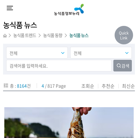
농식품 뉴스
Quick
농식품 트렌드
농식품 동향
농식품 뉴스
Link
검색
총 :
8164
건
4
/ 817 Page
조회순
추천순
최신순