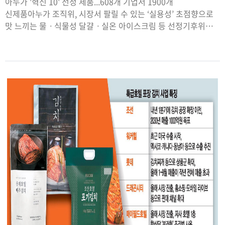
아누가 '혁신 10' 선정 제품...608개 기업서 1900개
신제품아누가 조직위, 시장서 팔릴 수 있는 ‘실용성’ 초점향으로
맛 느끼는 물ㆍ식물성 달걀ㆍ실온 아이스크림 등 선정기후위기·
글로벌 전쟁 넘어선 식품산업의 새 해법 제시▲'아누가 2025'
혁신 10 선정 제품. (왼쪽) 향으