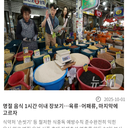
등
2025-10-01
명절 음식 1시간 이내 장보기…육류·어패류, 마지막에
록
고르자
일
식약처 '손씻기' 등 철저한 식중독 예방수칙 준수완전히 익힌