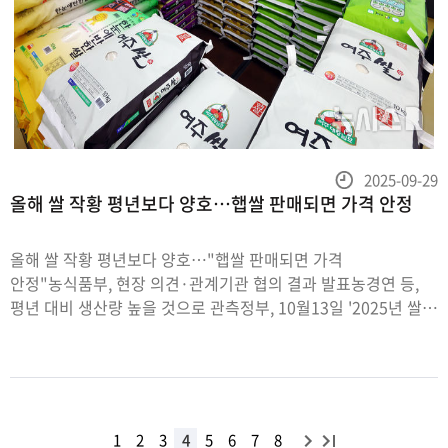
등
2025-09-29
올해 쌀 작황 평년보다 양호…햅쌀 판매되면 가격 안정
록
일
올해 쌀 작황 평년보다 양호…"햅쌀 판매되면 가격
안정"농식품부, 현장 의견·관계기관 협의 결과 발표농경연 등,
평년 대비 생산량 높을 것으로 관측정부, 10월13일 '2025년 쌀
수확기 대책' 계획[서울=뉴시스] 박주성 기자 = 서울 하나로마트
양재점에서 시민들이 쌀을 고르는 모습[세종=뉴시스]임하은
다
끝
1
2
3
4
5
6
7
8