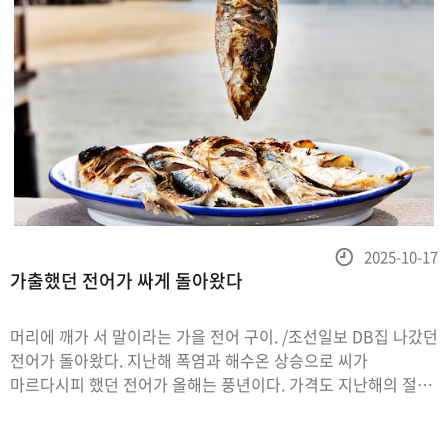
등
2025-10-17
가출했던 전어가 싸게 돌아왔다
록
일
머리에 깨가 서 말이라는 가을 전어 구이. /조선일보 DB집 나갔던
전어가 돌아왔다. 지난해 폭염과 해수온 상승으로 씨가
마르다시피 했던 전어가 올해는 풍년이다. 가격도 지난해의 절반
이하로 뚝 떨어졌다. 씹 으면 고소한 기름이 입안 가득 퍼지는
가을 제철 별미 전어를 푸짐하게 즐길 수 있게 됐다.지난 23일