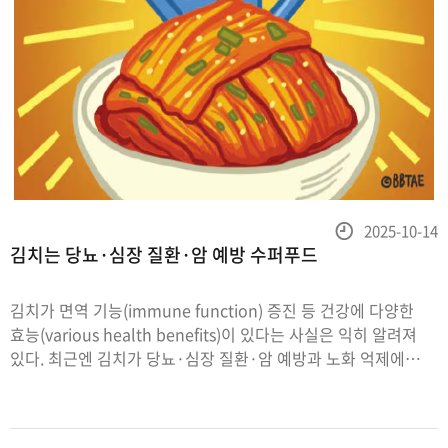
등
2025-10-14
김치는 당뇨·심장 질환·암 예방 수퍼푸드
록
일
김치가 면역 기능(immune function) 증진 등 건강에 다양한
효능(various health benefits)이 있다는 사실은 익히 알려져
있다. 최근엔 김치가 당뇨·심장 질환·암 예방과 노화 억제에
탁월한 효과(remarkable effects in slowing aging)가 있다는
연구 결과가 속속 발표되