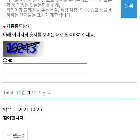
등록
필
자동
등록
방지
수
아래 이미지의 숫자를 보이는 대로 입력하여 주세요.
입
력
새
한
로
글
고
음
침
성
Total :
12
건 [
1
/ 2 Pages]
박**
2024-10-25
참여합니다
댓글
0