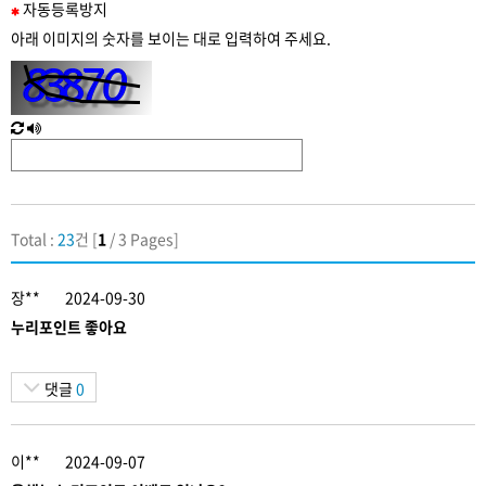
필
자동
등록
방지
수
아래 이미지의 숫자를 보이는 대로 입력하여 주세요.
입
력
새
한
로
글
고
음
침
성
Total :
23
건 [
1
/ 3 Pages]
장**
2024-09-30
누리포인트 좋아요
댓글
0
이**
2024-09-07