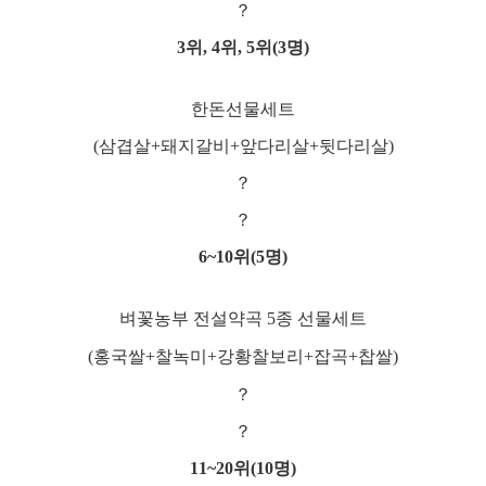
？
3
위
, 4
위
, 5
위
(3
명
)
한돈선물세트
(삼겹살+돼지갈비+앞다리살+뒷다리살)
？
？
6~10
위
(5
명
)
벼꽃농부 전설약곡 5종 선물세트
(홍국쌀+찰녹미+강황찰보리+잡곡+찹쌀)
？
？
11~20
위
(10
명
)