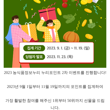
2023
농식품정보누리 누리포인트
2
차 이벤트를 진행합니다
!
2023
년
9
월
1
일부터
11
월
19
일까지의 포인트를 집계하여
가장 활발한 참여를 해주신
1
위부터
50
위까지 선물을 드립
니다
.