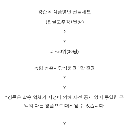
강순옥 식품명인 선물세트
(찹쌀고추장+된장)
？
？
21~50
위
(30
명
)
농협 농촌사랑상품권
1
만 원권
？
？
*
경품은 발송 업체의 사정에 의해 사전 공지 없이 동일한 금
액의 다른 경품으로 대체될 수 있습니다
.
？