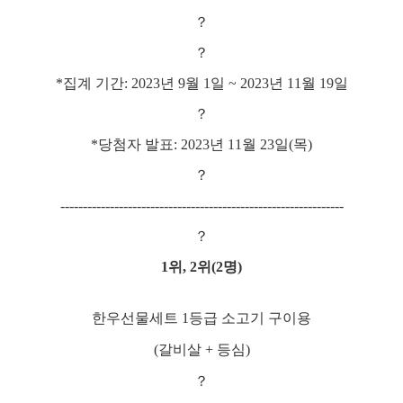
？
？
*
집계 기간
: 2023
년
9
월
1
일
~ 2023
년
11
월
19
일
？
*
당첨자 발표
: 2023
년
11
월
23
일
(
목
)
？
---------------------------------------------------------------
？
1
위
, 2
위
(2
명
)
한우선물세트 1등급 소고기 구이용
(갈비살 + 등심)
？